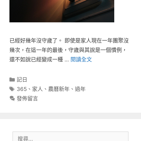
已經好幾年沒守歲了。 即使是家人現在一年團聚沒
幾次，在這一年的最後，守歲與其說是一個慣例，
還不如說已經變成一種 …
閱讀全文
分
記日
類
標
365
、
家人
、
農曆新年
、
過年
籤
發佈留言
搜