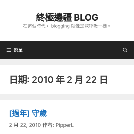
跳
至
終極邊疆 BLOG
主
在這個時代， blogging 就像是深呼吸一樣。
要
內
容
選單
日期:
2010 年 2 月 22 日
[過年] 守歲
2 月 22, 2010
作者:
PipperL