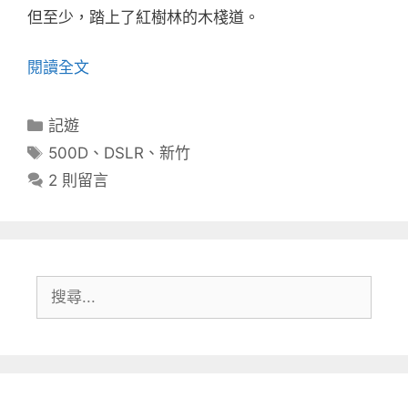
但至少，踏上了紅樹林的木棧道。
閱讀全文
分
記遊
類
標
500D
、
DSLR
、
新竹
籤
2 則留言
搜
尋: