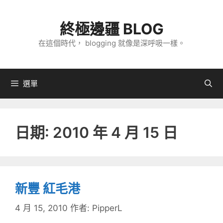
跳
至
終極邊疆 BLOG
主
在這個時代， blogging 就像是深呼吸一樣。
要
內
容
選單
日期:
2010 年 4 月 15 日
新豐 紅毛港
4 月 15, 2010
作者:
PipperL