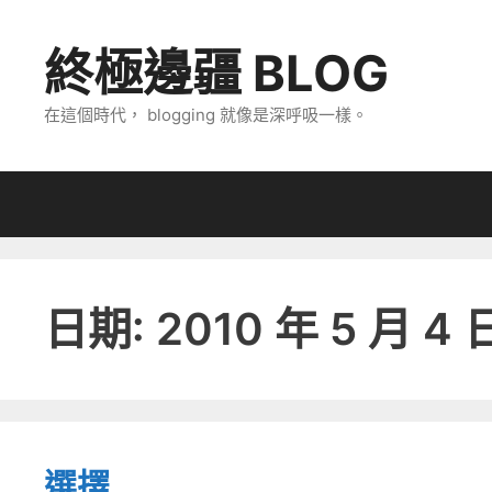
跳
至
終極邊疆 BLOG
主
要
在這個時代， blogging 就像是深呼吸一樣。
內
容
日期:
2010 年 5 月 4 
選擇