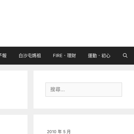
子報
白沙屯媽祖
FIRE．理財
運動．初心
搜
尋:
2010 年 5 月