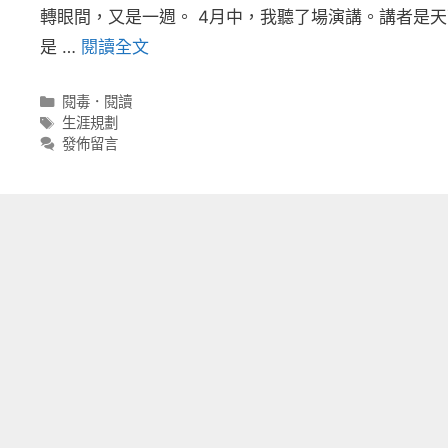
轉眼間，又是一週。 4月中，我聽了場演講。講者是
是 …
閱讀全文
分
閱毒．閱讀
類
標
生涯規劃
籤
發佈留言