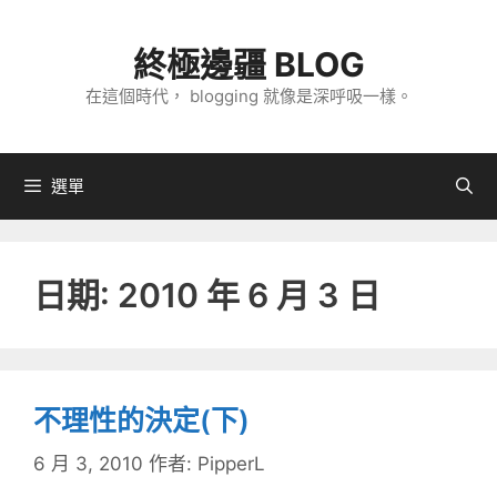
跳
至
終極邊疆 BLOG
主
在這個時代， blogging 就像是深呼吸一樣。
要
內
容
選單
日期:
2010 年 6 月 3 日
不理性的決定(下)
6 月 3, 2010
作者:
PipperL