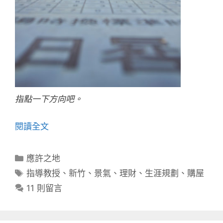
指點一下方向吧。
閱讀全文
分
應許之地
類
標
指導教授
、
新竹
、
景氣
、
理財
、
生涯規劃
、
購屋
籤
11 則留言