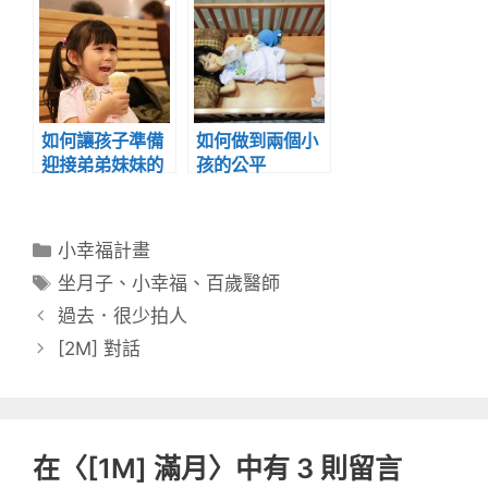
如何讓孩子準備
如何做到兩個小
迎接弟弟妹妹的
孩的公平
到來
分
小幸福計畫
類
標
坐月子
、
小幸福
、
百歲醫師
籤
過去．很少拍人
[2M] 對話
在〈[1M] 滿月〉中有 3 則留言