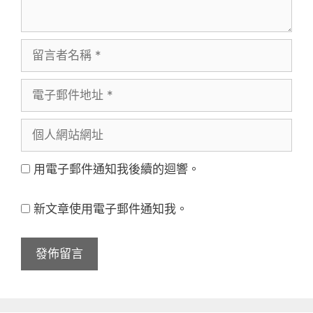
留
言
電
者
子
名
個
郵
稱
人
件
用電子郵件通知我後續的迴響。
網
地
站
址
新文章使用電子郵件通知我。
網
址