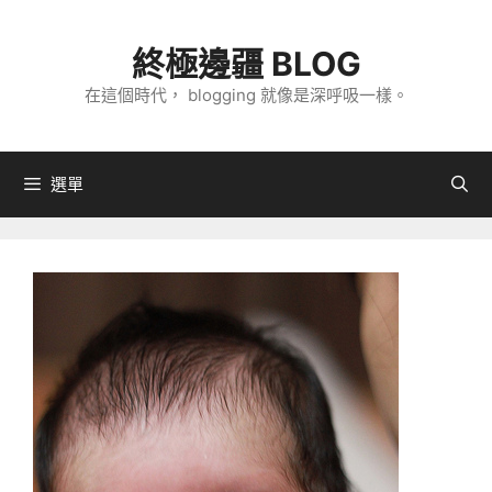
跳
至
終極邊疆 BLOG
主
在這個時代， blogging 就像是深呼吸一樣。
要
內
容
選單