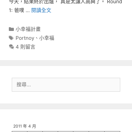
今天，結果終於出爐， 真是太讓人高興了。 Round
1: 爸噗 …
閱讀全文
分
小幸福計畫
類
標
Portnoy
、
小幸福
籤
4 則留言
搜
尋:
2011 年 4 月