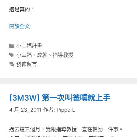
這是真的。
閱讀全文
分
小幸福計畫
類
標
小幸福
、
成就
、
指導教授
籤
發佈留言
[3M3W] 第一次叫爸噗就上手
4 月 23, 2011
作者:
PipperL
過去這三個月，我跟指導教授一直在較勁一件事。