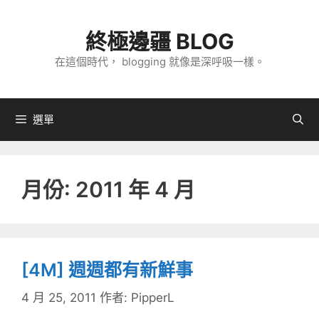
跳
至
終極邊疆 BLOG
主
在這個時代， blogging 就像是深呼吸一樣。
要
內
容
選單
月份:
2011 年 4 月
[4M] 週週都有新鮮事
4 月 25, 2011
作者:
PipperL