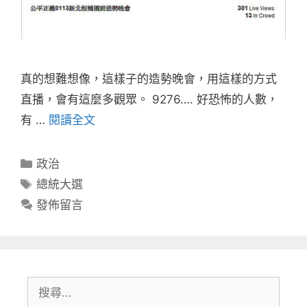
真的想難想像，這樣子的造勢晚會，用這樣的方式
直播，會有這麼多觀眾。 9276…. 好恐怖的人數，
有 …
閱讀全文
分
政治
類
標
總統大選
籤
發佈留言
搜
尋: