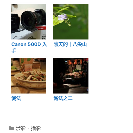
Canon 500D 入
陰天的十八尖山
手
減法
減法之二
分
涉影．攝影