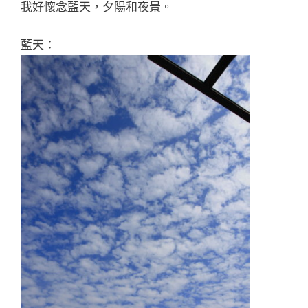
我好懷念藍天，夕陽和夜景。
藍天：