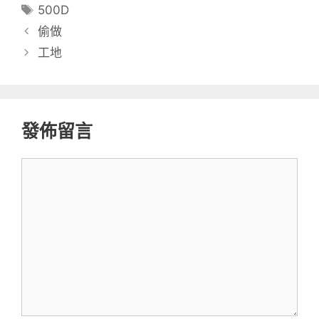
類
標
500D
籤
偷做
工地
發佈留言
留
言