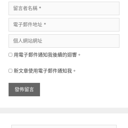
留
言
電
者
子
名
個
郵
稱
人
件
用電子郵件通知我後續的迴響。
網
地
站
址
新文章使用電子郵件通知我。
網
址