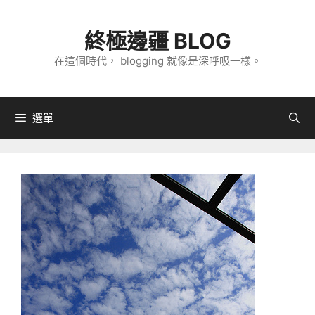
跳
至
終極邊疆 BLOG
主
在這個時代， blogging 就像是深呼吸一樣。
要
內
容
選單