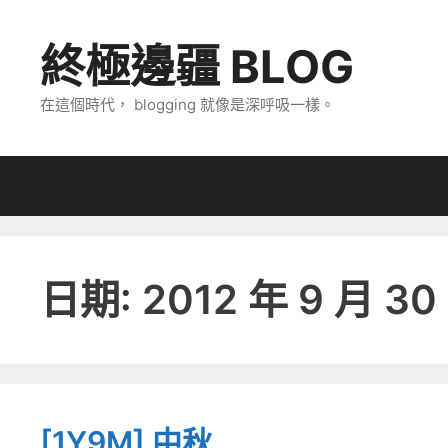
跳
至
終極邊疆 BLOG
主
要
在這個時代， blogging 就像是深呼吸一樣。
內
容
日期:
2012 年 9 月 30
[1Y9M] 中秋