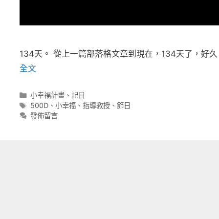
134天。 從上一篇部落格文章到現在，134天了，好
全文
分
小幸福計畫
、
記日
類
標
500D
、
小幸福
、
指導教授
、
節日
籤
發佈留言