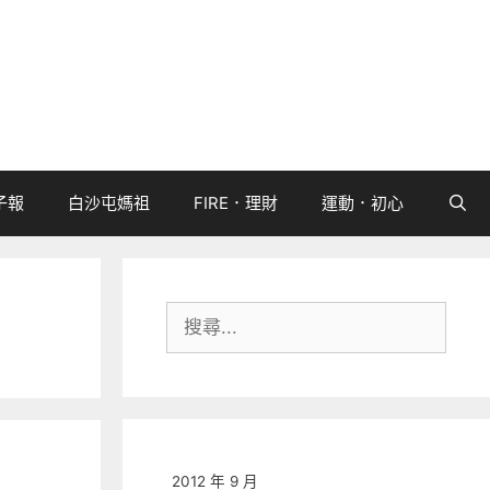
子報
白沙屯媽祖
FIRE．理財
運動．初心
搜
尋:
2012 年 9 月