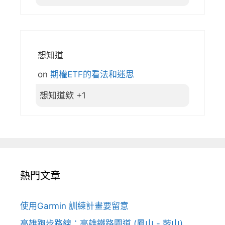
想知道
on
期權ETF的看法和迷思
想知道欸 +1
熱門文章
使用Garmin 訓練計畫要留意
高雄跑步路線：高雄鐵路園道 (鳳山 - 鼓山)