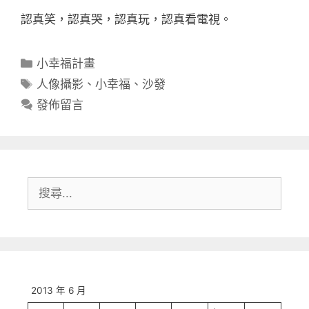
認真笑，認真哭，認真玩，認真看電視。
分
小幸福計畫
類
標
人像攝影
、
小幸福
、
沙發
籤
發佈留言
搜
尋:
2013 年 6 月