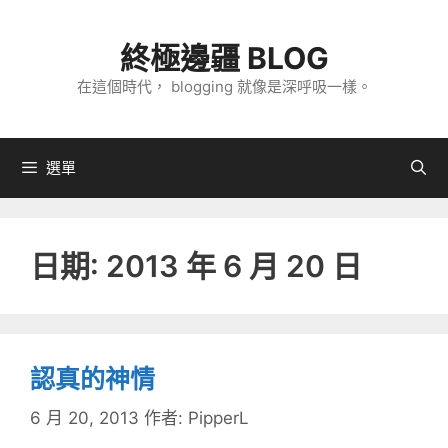
跳
至
終極邊疆 BLOG
主
在這個時代， blogging 就像是深呼吸一樣。
要
內
容
選單
日期:
2013 年 6 月 20 日
認真的神情
6 月 20, 2013
作者:
PipperL