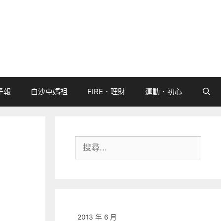
子報
白沙屯媽祖
FIRE．理財
運動．初心
搜
尋:
2013 年 6 月