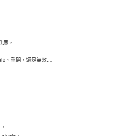
進展。
module、重開，還是無效….
n，