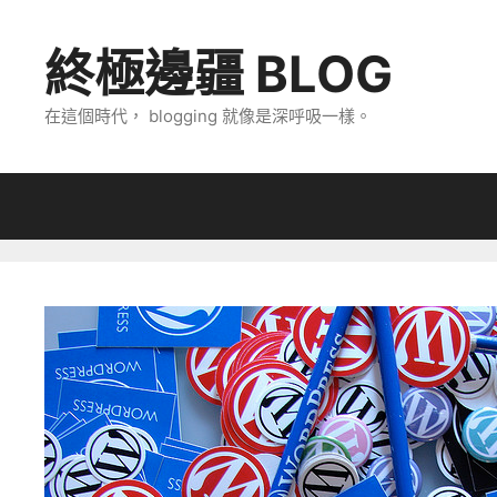
跳
至
終極邊疆 BLOG
主
要
在這個時代， blogging 就像是深呼吸一樣。
內
容