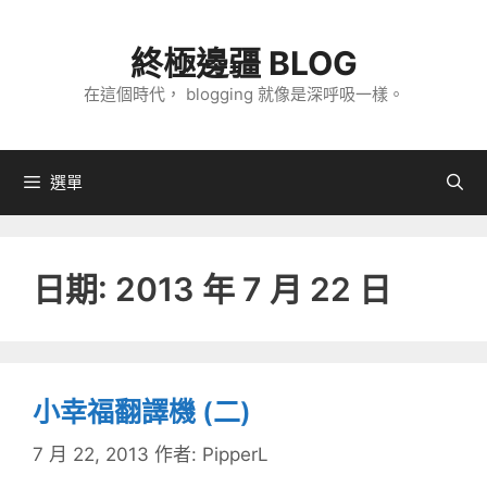
跳
至
終極邊疆 BLOG
主
在這個時代， blogging 就像是深呼吸一樣。
要
內
容
選單
日期:
2013 年 7 月 22 日
小幸福翻譯機 (二)
7 月 22, 2013
作者:
PipperL