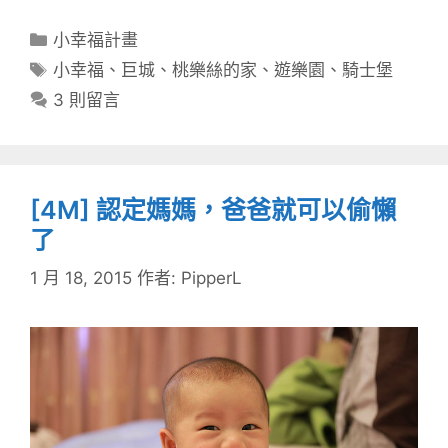
分
小幸福計畫
類
標
小幸福
、
巨城
、
桃樂絲的家
、
遊樂園
、
騎士堡
籤
3 則留言
[4M] 認定媽媽，爸爸就可以偷懶
了
1 月 18, 2015
作者:
PipperL