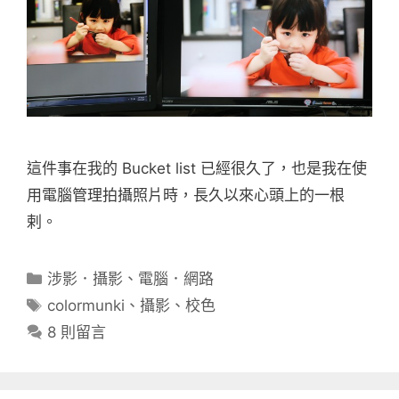
這件事在我的 Bucket list 已經很久了，也是我在使
用電腦管理拍攝照片時，長久以來心頭上的一根
剌。
分
涉影．攝影
、
電腦．網路
類
標
colormunki
、
攝影
、
校色
籤
8 則留言