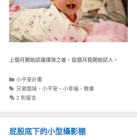
上個月開始認識環境之後，這個月我開始認人。
分
小平安計畫
類
標
兄弟姐妹
、
小平安
、
小幸福
、
教養
籤
2 則留言
屁股底下的小型攝影棚