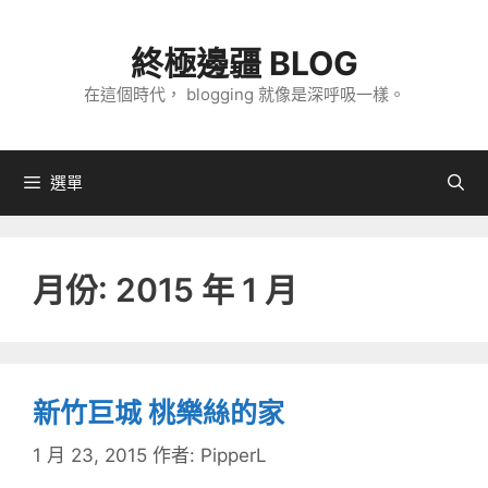
跳
至
終極邊疆 BLOG
主
在這個時代， blogging 就像是深呼吸一樣。
要
內
容
選單
月份:
2015 年 1 月
新竹巨城 桃樂絲的家
1 月 23, 2015
作者:
PipperL