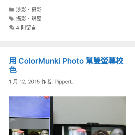
分
涉影．攝影
類
標
攝影
、
購屋
籤
4 則留言
用 ColorMunki Photo 幫雙螢幕校
色
1 月 12, 2015
作者:
PipperL