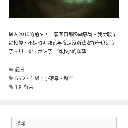
邁入2015的前夕，一家四口都陸續感冒。我比較早
點恢復，不過很明顯跨年夜是沒辦法安排什麼活動
了。想一想，就許了一個小小的願望…..
分
記日
類
標
SSD
、
升級
、
小確幸
、
新年
籤
1 則留言
搜