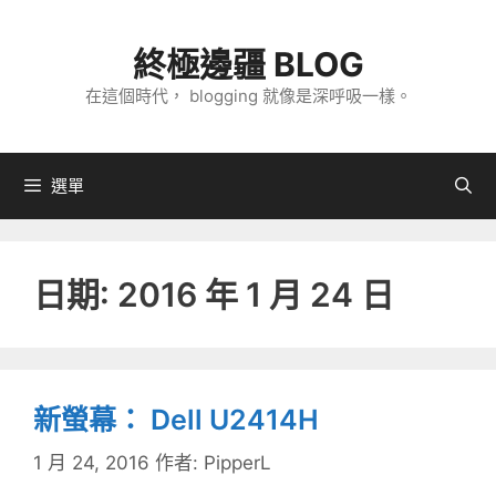
跳
至
終極邊疆 BLOG
主
在這個時代， blogging 就像是深呼吸一樣。
要
內
容
選單
日期:
2016 年 1 月 24 日
新螢幕： Dell U2414H
1 月 24, 2016
作者:
PipperL