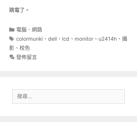
跳電了。
分
電腦．網路
類
標
colormunki
、
dell
、
lcd
、
monitor
、
u2414h
、
攝
籤
影
、
校色
發佈留言
搜
尋: