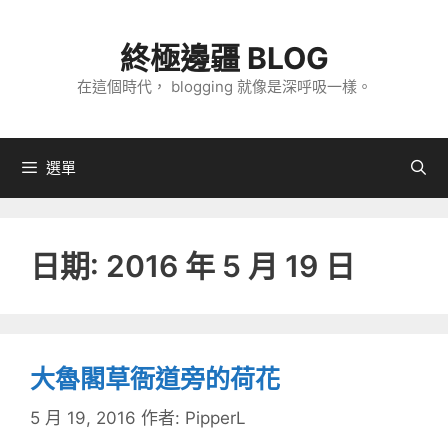
跳
至
終極邊疆 BLOG
主
在這個時代， blogging 就像是深呼吸一樣。
要
內
容
選單
日期:
2016 年 5 月 19 日
大魯閣草衙道旁的荷花
5 月 19, 2016
作者:
PipperL