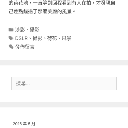
的荷花池，一直等到回程看到有人在拍，才發現自
己差點錯過了那麼美麗的風景。
分
涉影．攝影
類
標
DSLR
、
攝影
、
荷花
、
風景
籤
發佈留言
搜
尋:
2016 年 5 月