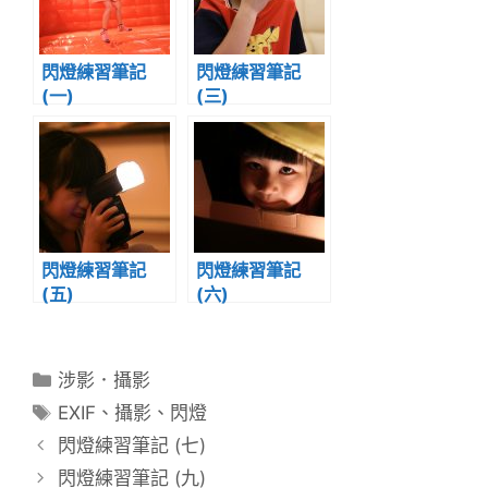
閃燈練習筆記
閃燈練習筆記
(一)
(三)
閃燈練習筆記
閃燈練習筆記
(五)
(六)
分
涉影．攝影
類
標
EXIF
、
攝影
、
閃燈
籤
閃燈練習筆記 (七)
閃燈練習筆記 (九)