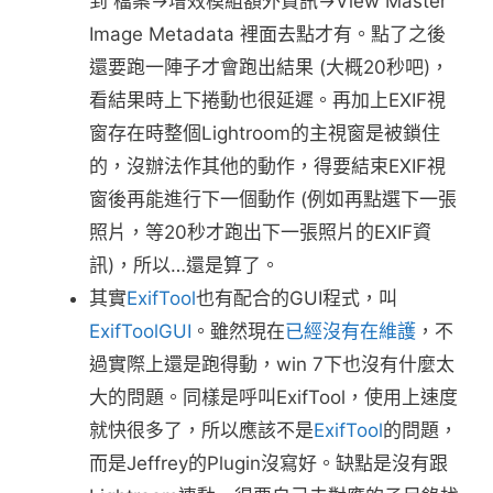
到 檔案->增效模組額外資訊->View Master
Image Metadata 裡面去點才有。點了之後
還要跑一陣子才會跑出結果 (大概20秒吧)，
看結果時上下捲動也很延遲。再加上EXIF視
窗存在時整個Lightroom的主視窗是被鎖住
的，沒辦法作其他的動作，得要結束EXIF視
窗後再能進行下一個動作 (例如再點選下一張
照片，等20秒才跑出下一張照片的EXIF資
訊)，所以…還是算了。
其實
ExifTool
也有配合的GUI程式，叫
ExifToolGUI
。雖然現在
已經沒有在維護
，不
過實際上還是跑得動，win 7下也沒有什麼太
大的問題。同樣是呼叫ExifTool，使用上速度
就快很多了，所以應該不是
ExifTool
的問題，
而是Jeffrey的Plugin沒寫好。缺點是沒有跟