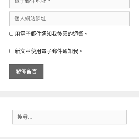
子
名
個
郵
稱
人
件
用電子郵件通知我後續的迴響。
網
地
站
址
新文章使用電子郵件通知我。
網
址
搜
尋: