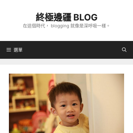
跳
至
終極邊疆 BLOG
主
在這個時代， blogging 就像是深呼吸一樣。
要
內
容
選單