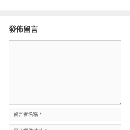
發佈留言
留
言
留
言
電
者