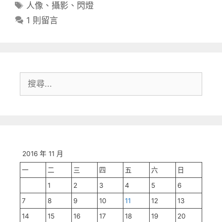
類
標
人像
、
攝影
、
閃燈
籤
1 則留言
搜
尋:
2016 年 11 月
一
二
三
四
五
六
日
1
2
3
4
5
6
7
8
9
10
11
12
13
14
15
16
17
18
19
20