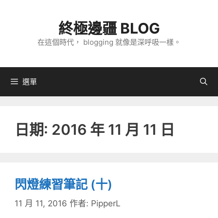
跳
至
終極邊疆 BLOG
主
在這個時代， blogging 就像是深呼吸一樣。
要
內
容
選單
日期:
2016 年 11 月 11 日
閃燈練習筆記 (十)
11 月 11, 2016
作者:
PipperL