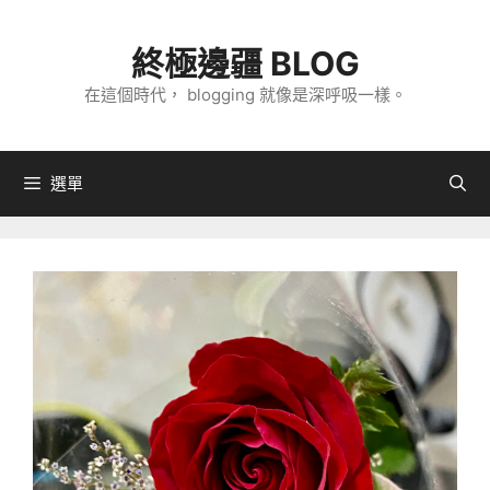
跳
至
終極邊疆 BLOG
主
在這個時代， blogging 就像是深呼吸一樣。
要
內
容
選單