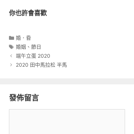
你也許會喜歡
分
婚．昏
類
標
婚姻
、
節日
籤
端午立蛋 2020
2020 田中馬拉松 半馬
發佈留言
留
言