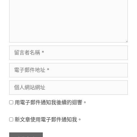
留
言
電
者
子
名
個
郵
稱
人
件
用電子郵件通知我後續的迴響。
網
地
站
址
新文章使用電子郵件通知我。
網
址