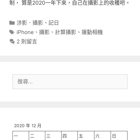
制， 算是2020一年下來，自己在攝影上的收穫吧。
分
涉影．攝影
、
記日
類
標
iPhone
、
攝影
、
計算攝影
、
運動相機
籤
2 則留言
搜
尋:
2020 年 12 月
一
二
三
四
五
六
日