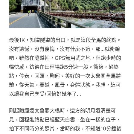
最後1K，知道隧道的出口，就是這段全馬的終點。
沒有遺憾，沒有後悔，沒有什麼不適，那…就衝線
吧。雖然在隧道裡，GPS無用武之地，但跑步時的
暢快感，彷彿在田徑場跑5分速一般。衝線，過終
點，停表，回頭，鞠躬。美好的一次太魯閣全馬體
驗，從天氣，賽道，風景，身體狀態。我想，這可
以讓我自己享受/回憶好幾年了…
剛起跑經過太魯閣大橋時，遠方的明月還清楚可
見，回程進終點已經藍天白雲。坐在一樣的位子，
拍下不同時分的照片，當時的我，不知道10分鐘後