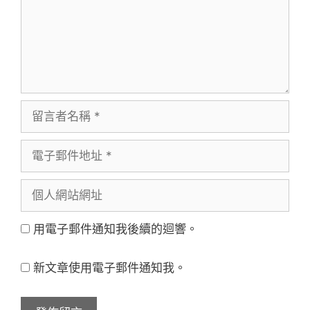
留
言
電
者
子
名
個
郵
稱
人
件
用電子郵件通知我後續的迴響。
網
地
站
址
新文章使用電子郵件通知我。
網
址