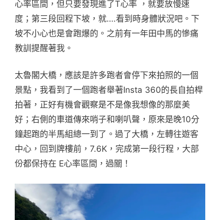
心率區間，但只要發現進了T心率 ，就要放慢速
度；第三段回程下坡，就….看到時身體狀況吧。下
坡不小心也是會跑爆的。之前有一年田中馬的慘痛
教訓提醒著我。
太魯閣大橋，應該是許多跑者會停下來拍照的一個
景點，我看到了一個跑者舉著Insta 360的長自拍桿
拍著，正好有機會觀察是不是像我想像的那麼美
好；右側的車道傳來哨子和喇叭聲，原來是晚10分
鐘起跑的半馬組總一到了。過了大橋，左轉往遊客
中心，回到牌樓前，7.6K，完成第一段行程，大部
份都保持在 E心率區間，過關！