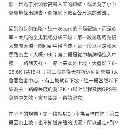
照，是為了抬頭看高聳入天的峭壁，或是為了小心
翼翼地探出頭去，俯視底下數百公尺深的激流…
回到跑步的策略，這一次care的不是配速，而是心
率。太馬的全馬我粗分成三段：第一段是起跑點繞
太魯閣大橋一圈回到中橫牌樓，這一段以平路和大
馬路為主，大概7.6K；第二段是從中橫牌樓進入中
橫，一路到天祥，一路上基本是上坡，大概從 7.6-
25.6K (共18K) ；第三段是從天祥折返回到會場 (太
魯閣遊客中心)，有上坡就有下坡，這一段當然以下
坡為主，路線長度約為17K。(以上里程數因GPS在
隧道中失效，會有誤差，再請留意)
在心率的規劃，第一段就以E心率為目標前進；第二
段因為上坡，也不知道身體的狀況，所以設定E到M