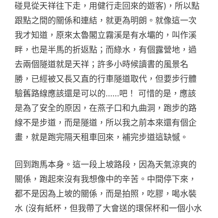
碰見從天祥往下走，用健行走回來的遊客)，所以點
跟點之間的關係和連結，就更為明朗。就像這一次
我才知道，原來太魯閣立霧溪是有水壩的，叫作溪
畔，也是半馬的折返點；而綠水，有個露營地，過
去兩個隧道就是天祥；許多小時候讀書的風景名
勝，已經被又長又直的行車隧道取代，但要步行體
驗舊路線應該還是可以的……吧！ 可惜的是，應該
是為了安全的原因，在燕子口和九曲洞，跑步的路
線不是步道，而是隧道，所以我之前本來還有個企
畫，就是跑完隔天租車回來，補完步道這缺憾。
回到跑馬本身。這一段上坡路段，因為天氣涼爽的
關係，跑起來沒有我想像中的辛苦。中間停下來，
都不是因為上坡的關係，而是拍照，吃膠，喝水裝
水 (沒有紙杯，但我帶了大會送的環保杯和一個小水