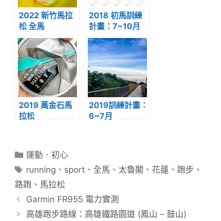
2022 新竹馬拉
2018 初馬訓練
松 全馬
計畫：7~10月
2019 萬金石馬
2019訓練計畫：
拉松
6~7月
分
運動．初心
類
標
running
、
sport
、
全馬
、
太魯閣
、
花蓮
、
跑步
、
籤
路跑
、
馬拉松
Garmin FR955 電力實測
高雄跑步路線：高雄鐵路園道 (鳳山 – 鼓山)