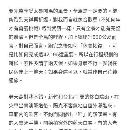
要完整享受太魯閣馬的風景，全馬是一定要的。能
夠跑到天祥再折返，對我而言就像合歡馬 (不知何年
才有勇氣挑戰) 跑到武嶺一樣，只有全餐才能有完整
的體驗。但是全馬的哩程，加上總爬升560公尺而
言，對自己而言，跑完之後如何「休養恢復」，可
是比如何完成這42.195還重要。所以在行程規劃的
時候，索性多請了兩天假。如果身體不行，就躺在
民宿床上一整天；如果身體可以，就當作自己花蓮
獨旅。
老天爺對我不錯，新竹和台北/宜蘭的慘白陰雨，在
火車出南澳隧道後，陽光不客氣地自窗外灑進來，
車廂內的乘客，不約而同發出「哇」的讚嘆聲。有
的人拿起手機，開始拍窗外的藍天白雲，有的人老