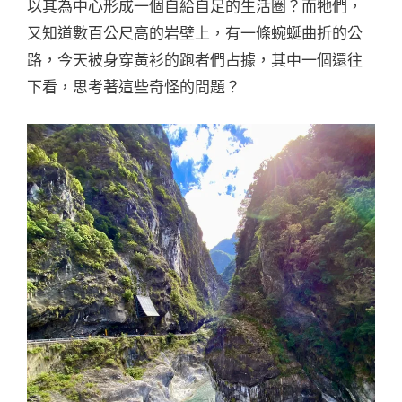
以其為中心形成一個自給自足的生活圈？而牠們，
又知道數百公尺高的岩壁上，有一條蜿蜒曲折的公
路，今天被身穿黃衫的跑者們占據，其中一個還往
下看，思考著這些奇怪的問題？