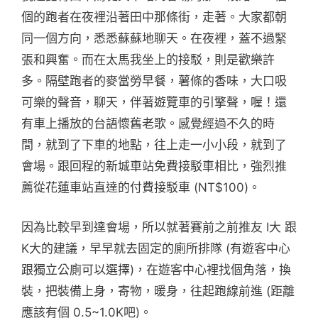
個的跑者在夜裡沿著田中那條街，走著。大家都朝
同一個方向，悉悉蘇蘇地聊天。在夜裡，蓋不過緊
張和興奮。而在太馬我坐上的接駁，則是歡樂許
多。隔壁跑者的麥當勞早餐，薯條的香味，大口吸
可樂的聲音，聊天，伴著遊覽車的引擎聲，喔！還
有車上播放的台語懷舊老歌。感覺經過不久的時
間，就到了下車的地點，往上走一小小段，就到了
會場。跟回程的新城車站免費接駁車相比，強烈推
薦從花蓮車站直達的付費接駁車 (NT$100)。
因為比較早到達會場，所以就著賽前之前推友 I大 跟
K大的建議，早早就去固定的廁所排隊 (有遊客中心
跟獨立公廁可以選擇)，在遊客中心裡找個角落，換
裝，把裝備上身，寄物，暖身，往起跑線前進 (距離
應該有個 0.5~1.0K吧)。