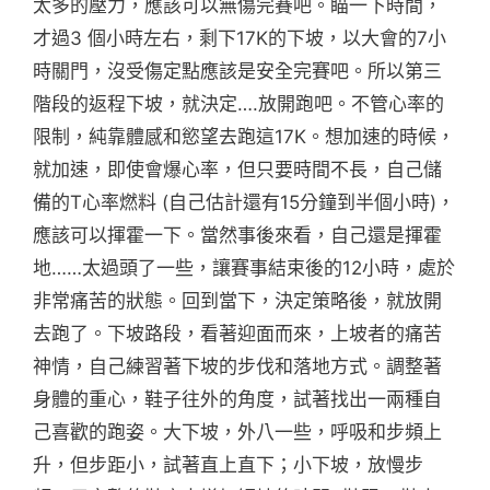
太多的壓力，應該可以無傷完賽吧。瞄一下時間，
才過3 個小時左右，剩下17K的下坡，以大會的7小
時關門，沒受傷定點應該是安全完賽吧。所以第三
階段的返程下坡，就決定….放開跑吧。不管心率的
限制，純靠體感和慾望去跑這17K。想加速的時候，
就加速，即使會爆心率，但只要時間不長，自己儲
備的T心率燃料 (自己估計還有15分鐘到半個小時)，
應該可以揮霍一下。當然事後來看，自己還是揮霍
地……太過頭了一些，讓賽事結束後的12小時，處於
非常痛苦的狀態。回到當下，決定策略後，就放開
去跑了。下坡路段，看著迎面而來，上坡者的痛苦
神情，自己練習著下坡的步伐和落地方式。調整著
身體的重心，鞋子往外的角度，試著找出一兩種自
己喜歡的跑姿。大下坡，外八一些，呼吸和步頻上
升，但步距小，試著直上直下；小下坡，放慢步