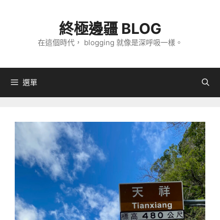
跳
至
終極邊疆 BLOG
主
在這個時代， blogging 就像是深呼吸一樣。
要
內
容
選單