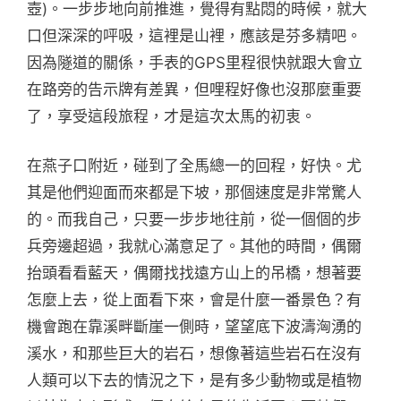
壺)。一步步地向前推進，覺得有點悶的時候，就大
口但深深的呯吸，這裡是山裡，應該是芬多精吧。
因為隧道的關係，手表的GPS里程很快就跟大會立
在路旁的告示牌有差異，但哩程好像也沒那麼重要
了，享受這段旅程，才是這次太馬的初衷。
在燕子口附近，碰到了全馬總一的回程，好快。尤
其是他們迎面而來都是下坡，那個速度是非常驚人
的。而我自己，只要一步步地往前，從一個個的步
兵旁邊超過，我就心滿意足了。其他的時間，偶爾
抬頭看看藍天，偶爾找找遠方山上的吊橋，想著要
怎麼上去，從上面看下來，會是什麼一番景色？有
機會跑在靠溪畔斷崖一側時，望望底下波濤洶湧的
溪水，和那些巨大的岩石，想像著這些岩石在沒有
人類可以下去的情況之下，是有多少動物或是植物