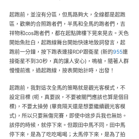
起跑前，並沒有分區，但馬路夠大，全線都是起跑
區，歡樂的合照跑者們，半馬和全馬的跑者們，吉
祥物和cos跑者們，都在起點牌樓下晃來晃去。天色
開始魚肚白，起跑線舞台開始快速地致詞發言，起
跑前一分鐘，按下跑表連接RDP跟衛星 (新的
955
連
接衛星不到30秒，真的讓人安心)，鳴槍，隨著人群
慢慢前進，過起跑線，按表開始計時，出發！
起跑前，我對這次全馬的策略就是觀光客模式，不
設定目標 (呃，真要說，不要被關門應該也算是個目
標)，不要太操勞 (畢竟隔天還是想要繼續觀光客模
式)，所以只要無傷完賽，即使中途步兵我也無妨。
該停的時候，就停下來。但跟田中馬不同，田中馬
停下來，是為了吃吃喝喝；太馬停下來，是為了拍