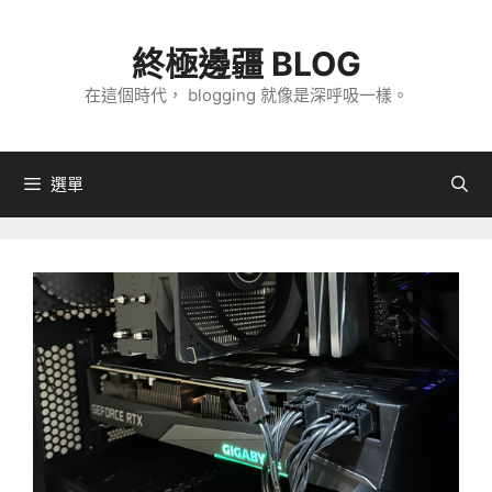
跳
至
終極邊疆 BLOG
主
在這個時代， blogging 就像是深呼吸一樣。
要
內
容
選單