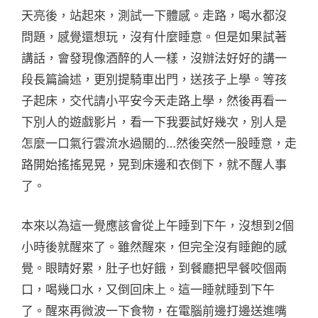
天亮後，站起來，測試一下體感。走路，喝水都沒
問題，感覺還想玩，沒有什麼睡意。但是如果試著
講話，會發現像酒醉的人一樣，沒辦法好好的講一
段長篇論述，更別提騎車出門，送孩子上學。等孩
子起床，交代請小平安今天走路上學，然後再看一
下別人的遊戲影片，看一下我要試好幾次，別人是
怎麼一口氣行雲流水過關的…然後突然一股睡意，走
路開始搖搖晃晃，晃到床邊和衣倒下，就不醒人事
了。
本來以為這一覺應該會從上午睡到下午，沒想到2個
小時後就醒來了。雖然醒來，但完全沒有睡飽的感
覺。眼睛好累，肚子也好餓，到餐廳把早餐咬個兩
口，喝幾口水，又倒回床上。這一睡就睡到下午
了。醒來再微波一下食物，在電腦前邊打邊送進嘴