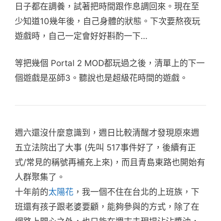
日子都在調養，試著把時間跟作息調回來。現在至
少知道10幾年後，自己身體的狀態。下次要熬夜玩
遊戲時，自己一定會好好斟酌一下…
等把幾個 Portal 2 MOD都玩過之後，清單上的下一
個遊戲是巫師3。聽說也是超級花時間的遊戲。
週六還沒什麼意識到，週日比較清醒才發現原來週
五立法院出了大事 (先叫 517事件好了，後續有正
式/常見的稱號再補充上來)，而且青島東路也開始有
人群聚集了。
十年前的
太陽花
，我一個不住在台北的上班族，下
班還有孩子跟老婆要顧，能夠參與的方式，除了在