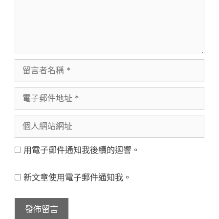
留
言
電
者
子
名
個
郵
稱
人
件
用電子郵件通知我後續的迴響。
網
地
站
址
新文章使用電子郵件通知我。
網
址