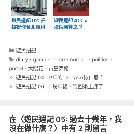
遊民週記 02: 把
遊民週記 40: 立
拔祝你台北順利
法院預算之爭
分
遊民週記
類
標
diary
、
game
、
home
、
nomad
、
politics
、
籤
portal
、
太陽花
、
青島東路
遊民週記 04: 中年的gap year做什麼？
遊民週記 06: 十幾年後，我回來上課了
在〈遊民週記 05: 過去十幾年，我
沒在做什麼？〉中有 2 則留言