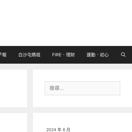
子報
白沙屯媽祖
FIRE．理財
運動．初心
搜
尋:
2024 年 6 月