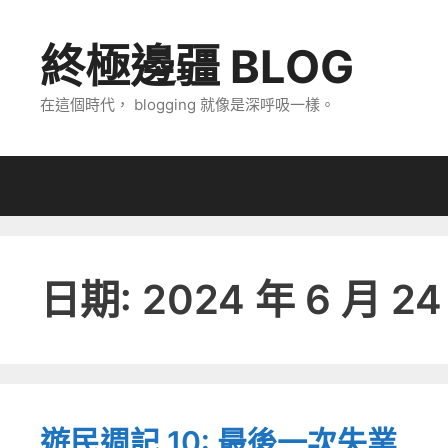
跳
至
終極邊疆 BLOG
主
要
在這個時代， blogging 就像是深呼吸一樣。
內
容
日期:
2024 年 6 月 24
遊民週記 10: 最後一次失業