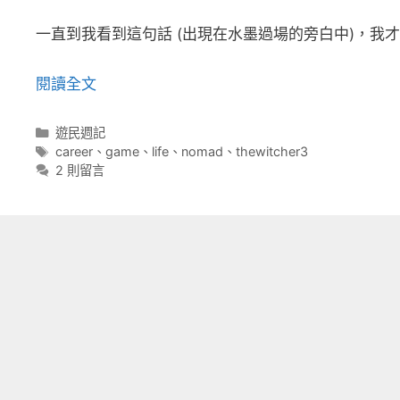
一直到我看到這句話 (出現在水墨過場的旁白中)，我才決定放下： You
閱讀全文
分
遊民週記
類
標
career
、
game
、
life
、
nomad
、
thewitcher3
籤
2 則留言