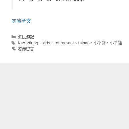
閱讀全文
分
遊民週記
類
標
Kaohsiung
、
kids
、
retirement
、
tainan
、
小平安
、
小幸福
籤
發佈留言