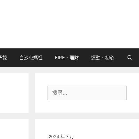
子報
白沙屯媽祖
FIRE．理財
運動．初心
搜
尋:
2024 年 7 月