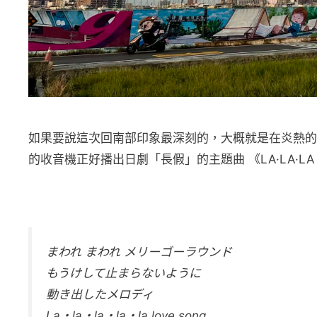
如果要說這次回南部印象最深刻的，大概就是在炎熱的
的收音機正好播出日劇「長假」的主題曲 《LA·LA·LA L
まわれ まわれ メリーゴーラウンド
もうけして止まらないように
動き出したメロディ
La・la・la・la・la love song