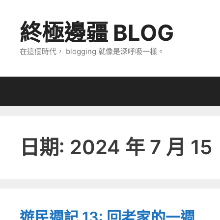
跳
至
終極邊疆 BLOG
主
要
在這個時代， blogging 就像是深呼吸一樣。
內
容
日期:
2024 年 7 月 15
遊民週記 13: 回老家的一週