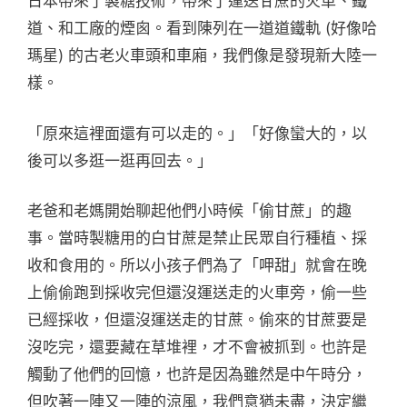
日本帶來了製糖技術，帶來了運送甘蔗的火車、鐵
道、和工廠的煙囪。看到陳列在一道道鐵軌 (好像哈
瑪星) 的古老火車頭和車廂，我們像是發現新大陸一
樣。
「原來這裡面還有可以走的。」「好像蠻大的，以
後可以多逛一逛再回去。」
老爸和老媽開始聊起他們小時候「偷甘蔗」的趣
事。當時製糖用的白甘蔗是禁止民眾自行種植、採
收和食用的。所以小孩子們為了「呷甜」就會在晚
上偷偷跑到採收完但還沒運送走的火車旁，偷一些
已經採收，但還沒運送走的甘蔗。偷來的甘蔗要是
沒吃完，還要藏在草堆裡，才不會被抓到。也許是
觸動了他們的回憶，也許是因為雖然是中午時分，
但吹著一陣又一陣的涼風，我們意猶未盡，決定繼