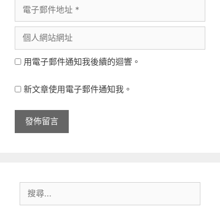
電
者
子
名
個
郵
稱
人
件
用電子郵件通知我後續的迴響。
網
地
站
址
新文章使用電子郵件通知我。
網
址
搜
尋: