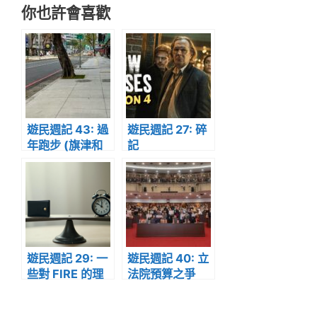
你也許會喜歡
遊民週記 43: 過
遊民週記 27: 碎
年跑步 (旗津和
記
輕軌成圓)
遊民週記 29: 一
遊民週記 40: 立
些對 FIRE 的理
法院預算之爭
解