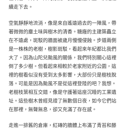
續走下去。
空氣靜靜地流淌，像是來自遙遠過去的一陣風，帶
著微微的塵土味與樹木的清香。糖廠的主建築矗立
在不遠處，斑駁的牆面被歲月慢慢侵蝕。步道兩側
是一株株的老樹，樹影斑駁，看起來年紀都比我們
大了。因為山陀兒颱風的關係，我們特別關心這裡
倒了多少樹。但看起來相較於老家附近的公園，這
裡的樹看似沒有受到太多影響，大部份只是樹枝脫
落。可能是因為颱風不是從這裡登陸的吧？我想。
老樹枝葉相互交錯，像是守護著這座沉睡的工業遺
址。這些樹木曾經見證了無數個日夜，如今它們站
在那裡，無聲無息，卻又充滿了存在感。
走進一排舊的倉庫，紅磚的牆體上布滿了青苔和藤