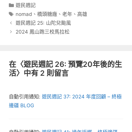
分
遊民週記
類
標
nomad
、
橋頭糖廠
、
老年
、
高雄
籤
遊民週記 25: 山陀兒颱風
2024 鳳山跑三校馬拉松
在〈遊民週記 26: 預覽20年後的生
活〉中有 2 則留言
自動引用通知:
遊民週記 37: 2024 年度回顧 – 終極
邊疆 BLOG