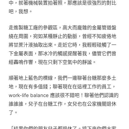
中，就著機械裝置拍著照，那應該是很強烈的對比
吧，我想。
走進製糖工廠的參觀區，高大而龐雜的金屬管道盤
繞在周圍，宛如某種靜止的動脈，曾經不知疲倦地
將甘蔗汁液抽取出來。走近它時，我輕輕碰觸了一
下金屬表面，那冰冷的觸感提醒著我，儘管它們曾
經轟鳴作響，現在只剩下空氣中的靜謐。
順著地上藍色的標線，我們一邊聊著台糖那麼多土
地，現在有多值錢；聊著現在在這裡工作的員工，
work-life balance 應該很不錯吧！聊著他們認識的
誰誰誰，兒子在台糖工作，女兒也在公家機關退休
了。
「結果你們的朋友兒子都退休了。接下來你們大家