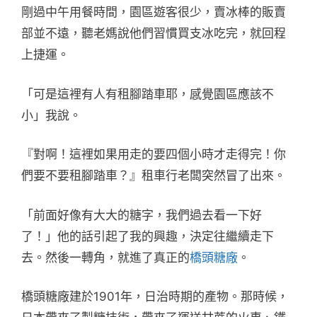
剛過中午用餐時間，園區遊客很少，賣冰棒的販賣
部並不遠，聽老媽說他們習慣買支冰吃完，就回程
上捷運。
「可是這裡有人有租腳踏車耶，感覺園區應該不
小」我說。
『對啊！這裡如果用走的要四個小時才走得完！你
們要不要租腳踏車？』租車行老闆突然冒了出來。
「前面好像有大大的糖字，我們過去看一下好
了！」他的話引起了我的興趣，決定往繼續走下
去。然後一轉角，就進了真正的
橋頭糖廠
。
橋頭糖廠建於1901年，日治時期的產物。那時候，