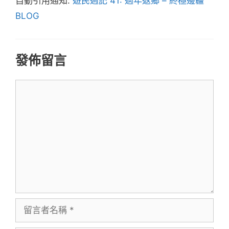
自動引用通知:
遊民週記 41: 過年返鄉 – 終極邊疆
BLOG
發佈留言
留
言
留
言