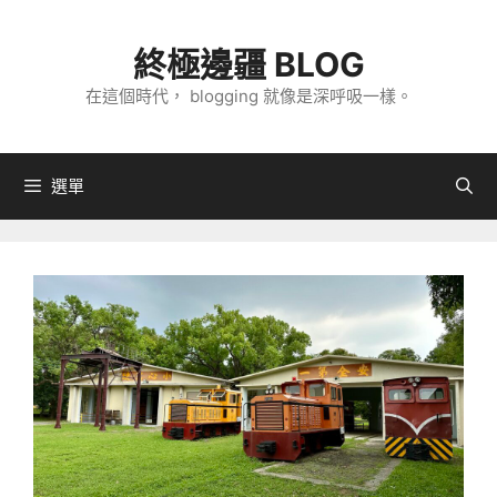
跳
至
終極邊疆 BLOG
主
在這個時代， blogging 就像是深呼吸一樣。
要
內
容
選單