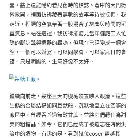
蔓，牆上還能隱約看見舊時的標誌。倉庫的大門微
微敞開，裡面彷彿藏著無數的故事等待被挖掘。我
走近，裡頭的空氣帶著一股混合了灰塵與時間的沉
重氣息。站在這裡，我彷彿能聽見當年糖廠工人忙
碌的腳步聲與機器的轟鳴，但現在已經變成一個會
館，一個可以婚宴、可以同學會、可以家庭日的會
館。只是明顯的，生意好像不太好。
繼續向前走，幾座巨大的機械裝置映入眼簾。這些
生銹的金屬結構如同巨獸般，沉默地矗立在空曠的
廠區中，曾經吞噬過無數甘蔗，並將它們轉化為甜
美的粗糖晶。如今，它們已經成了被遺忘在時間洪
流中的遺物。有趣的是，看到幾位coser 穿越其