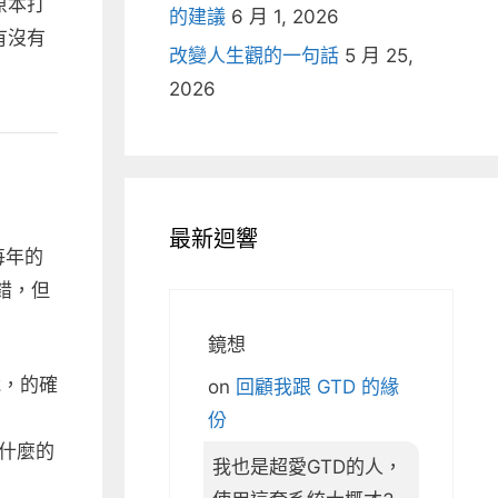
原本打
的建議
6 月 1, 2026
有沒有
改變人生觀的一句話
5 月 25,
2026
最新迴響
每年的
錯，但
鏡想
說，的確
on
回顧我跟 GTD 的緣
份
買什麼的
我也是超愛GTD的人，