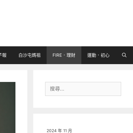
子報
白沙屯媽祖
FIRE．理財
運動．初心
搜
尋:
2024 年 11 月