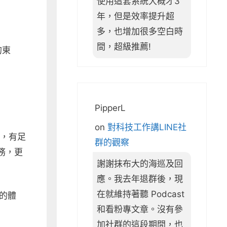
使用這套系統大概才3
年，但是效率提升超
多，也增加很多空白時
間，超級推薦!
的東
PipperL
on
對科技工作講LINE社
刻，有足
群的觀察
務，更
謝謝抹布大的海巡及回
應。我去年退群後，現
在就維持著聽 Podcast
的體
和看粉專文章。沒有參
加社群的這段期間，也