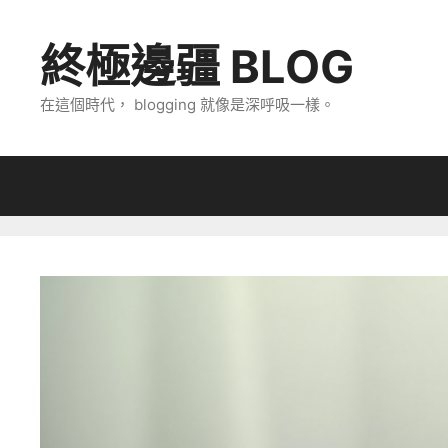
跳
至
終極邊疆 BLOG
主
要
在這個時代， blogging 就像是深呼吸一樣。
內
容