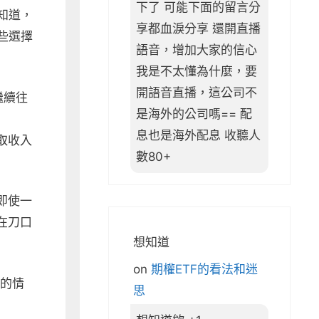
下了 可能下面的留言分
知道，
享都血淚分享 還開直播
些選擇
語音，增加大家的信心
我是不太懂為什麼，要
開語音直播，這公司不
繼續往
是海外的公司嗎== 配
息也是海外配息 收聽人
取收入
數80+
即使一
在刀口
想知道
on
期權ETF的看法和迷
我的情
思