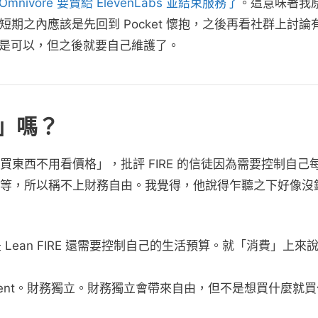
Omnivore 要賣給 ElevenLabs 並結束服務了
。這意味著我
。短期之內應該是先回到 Pocket 懷抱，之後再看社群上討論
自架也是可以，但之後就要自己維護了。
格」嗎？
東西不用看價格」，批評 FIRE 的信徒因為需要控制自己
區)等，所以稱不上財務自由。我覺得，他說得乍聽之下好像沒
 或是 Lean FIRE 還需要控制自己的生活預算。就「消費」上來
ndependent。財務獨立。財務獨立會帶來自由，但不是想買什麼就