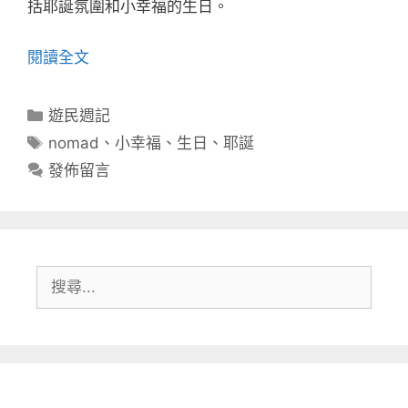
括耶誕氛圍和小幸福的生日。
閱讀全文
分
遊民週記
類
標
nomad
、
小幸福
、
生日
、
耶誕
籤
發佈留言
搜
尋: