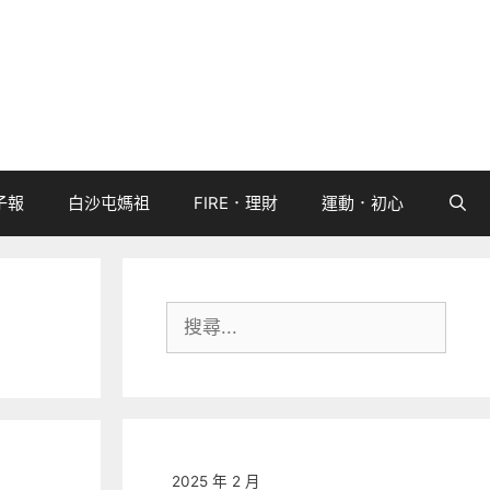
子報
白沙屯媽祖
FIRE．理財
運動．初心
搜
尋:
2025 年 2 月