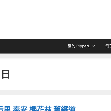
關於 PipperL
電
 日
后里 泰安 櫻花林 舊鐵道