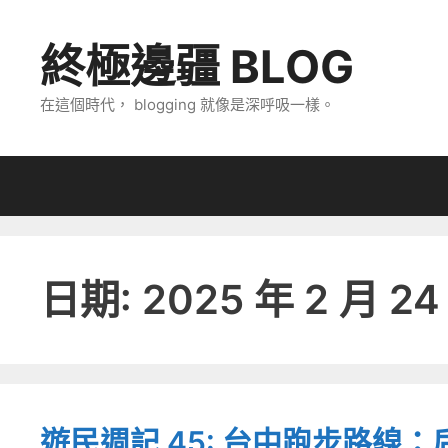
跳
至
終極邊疆 BLOG
主
要
在這個時代， blogging 就像是深呼吸一樣。
內
容
日期:
2025 年 2 月 24
遊民週記 45: 台中跑步路線：