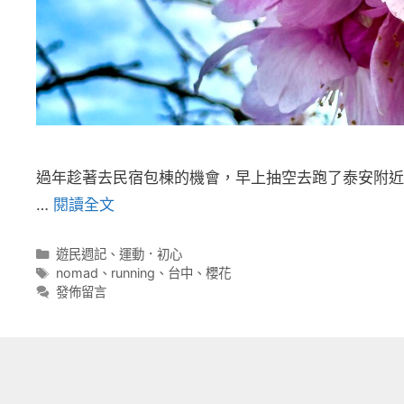
過年趁著去民宿包棟的機會，早上抽空去跑了泰安附近
…
閱讀全文
分
遊民週記
、
運動．初心
類
標
nomad
、
running
、
台中
、
櫻花
籤
發佈留言