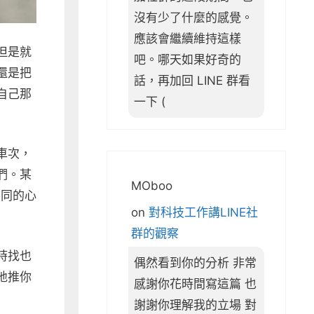
沒有少了什麼的感覺。
應該會繼續維持這樣
但是就
吧。哪天如果好奇的
還是把
話，再加回 LINE 群看
自己那
一下 (
車次，
們。某
MOboo
不同的心
on
對科技工作講LINE社
群的觀察
時找也
偶然看到你的分析 非常
地推你
感謝你花時間寫這篇 也
謝謝你理解我的立場 對