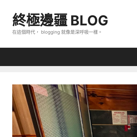
跳
至
終極邊疆 BLOG
主
要
在這個時代， blogging 就像是深呼吸一樣。
內
容