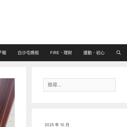
子報
白沙屯媽祖
FIRE．理財
運動．初心
搜
尋:
2025 年 10 月