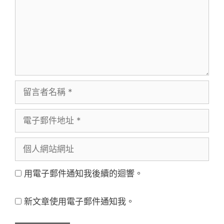
留
言
電
者
子
名
個
郵
稱
人
件
用電子郵件通知我後續的迴響。
網
地
站
址
新文章使用電子郵件通知我。
網
址