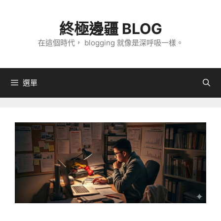
跳
至
終極邊疆 BLOG
主
在這個時代， blogging 就像是深呼吸一樣。
要
內
容
選單