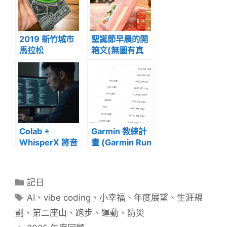
2019 新竹城市
聖誕節早晨的開
馬拉松
箱文(無圖有真
相)
Colab +
Garmin 教練計
WhisperX 將音
畫 (Garmin Run
檔轉成逐字稿
Coach)
(20250619版)
分
記日
類
標
AI
、
vibe coding
、
小幸福
、
年度展望
、
生涯規
籤
劃
、
第二座山
、
跑步
、
運動
、
防災