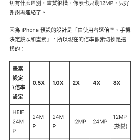
切有什麼區別，畫質很糟、像素也只剩12MP，只好
謝謝再連絡了。
因為 iPhone 預設的設計是「由使用者選倍率、手機
決定鏡頭和畫素」。所以現在的倍率像素切換是這
樣的：
畫素
設定
0.5X
1.0X
2X
4X
8X
\倍率
設定
HEIF
24M
24M
12MP
24M
12MP
24MP
P
P
(數變)
P