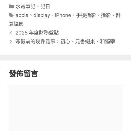
分
水電筆記
、
記日
類
標
apple
、
display
、
iPhone
、
手機攝影
、
攝影
、
計
籤
算攝影
2025 年度財務盤點
寒假前的幾件雜事：初心、元書蝦米、和獨攀
發佈留言
留
言