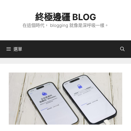
跳
至
終極邊疆 BLOG
主
在這個時代， blogging 就像是深呼吸一樣。
要
內
容
選單