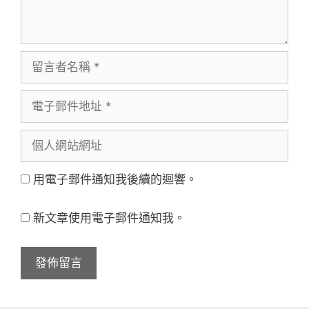
留
言
電
者
子
名
個
郵
稱
人
件
用電子郵件通知我後續的迴響。
網
地
站
址
新文章使用電子郵件通知我。
網
址