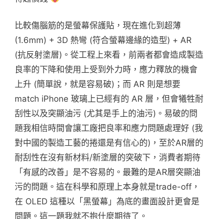
比較傷腦筋的是螢幕保護貼，現在進化到超薄
(1.6mm) + 3D 熱彎 (符合螢幕邊緣的造型) + AR
(抗反射塗層)。從工程上來看，前兩者都會造成製造
良率的下降和使用上受到外力時，應力釋放的機會
上升 (簡單說，就是容易破)；而 AR 則是想要
match iPhone 玻璃上已經有的 AR 層，但會犧牲耐
刮性以及突顯油污 (尤其是手上的油污)。易破的問
題我相信時間會讓工廠把良率和應力問題處理好 (我
對中國的製造工藝的捲還是有信心的)，至於AR層的
耐刮性在沒有新材料/新塗層的突破下，消費者期待
「有感的改善」是不容易的。最難的是AR層突顯油
污的問題。這在科學和原理上本身就是trade-off，
在 OLED 這種以「黑螢幕」為底的畫面設計更會是
問題。這一題我就不抱什麼期待了。