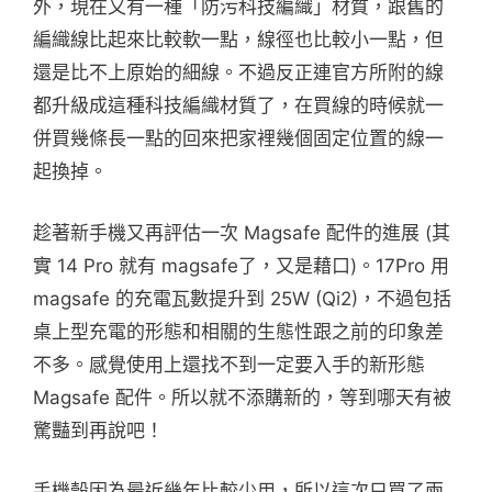
外，現在又有一種「防污科技編織」材質，跟舊的
編織線比起來比較軟一點，線徑也比較小一點，但
還是比不上原始的細線。不過反正連官方所附的線
都升級成這種科技編織材質了，在買線的時候就一
併買幾條長一點的回來把家裡幾個固定位置的線一
起換掉。
趁著新手機又再評估一次 Magsafe 配件的進展 (其
實 14 Pro 就有 magsafe了，又是藉口)。17Pro 用
magsafe 的充電瓦數提升到 25W (Qi2)，不過包括
桌上型充電的形態和相關的生態性跟之前的印象差
不多。感覺使用上還找不到一定要入手的新形態
Magsafe 配件。所以就不添購新的，等到哪天有被
驚豔到再說吧！
手機殼因為最近幾年比較少用，所以這次只買了兩