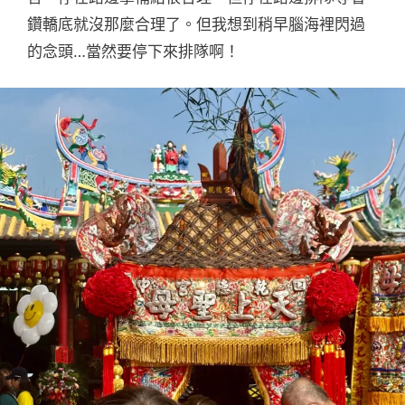
鑽轎底就沒那麼合理了。但我想到稍早腦海裡閃過
的念頭…當然要停下來排隊啊！