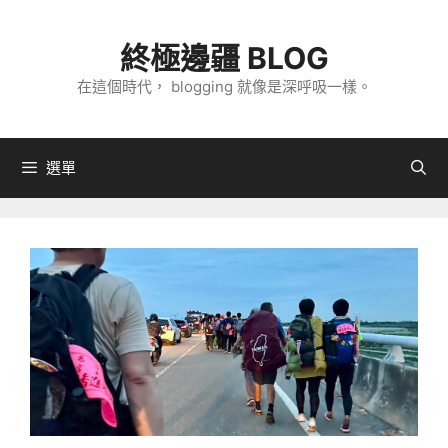
跳
至
終極邊疆 BLOG
主
在這個時代， blogging 就像是深呼吸一樣。
要
內
容
選單