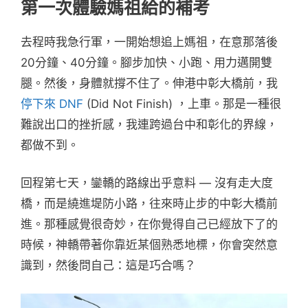
第一次體驗媽祖給的補考
去程時我急行軍，一開始想追上媽祖，在意那落後
20分鐘、40分鐘。腳步加快、小跑、用力邁開雙
腿。然後，身體就撐不住了。伸港中彰大橋前，我
停下來 DNF
(Did Not Finish) ，上車。那是一種很
難說出口的挫折感，我連跨過台中和彰化的界線，
都做不到。
回程第七天，鑾轎的路線出乎意料 — 沒有走大度
橋，而是繞進堤防小路，往來時止步的中彰大橋前
進。那種感覺很奇妙，在你覺得自己已經放下了的
時候，神轎帶著你靠近某個熟悉地標，你會突然意
識到，然後問自己：這是巧合嗎？