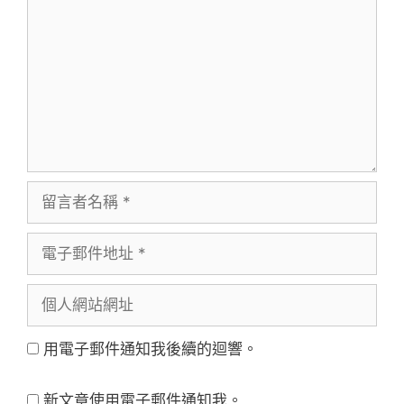
言
留
言
電
者
子
名
個
郵
稱
人
件
用電子郵件通知我後續的迴響。
網
地
站
址
新文章使用電子郵件通知我。