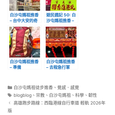
白沙屯媽祖進香
遊民週記 50: 白
– 台中大安的奇
沙屯媽祖進香 –
幻旅程
報名
白沙屯媽祖進香
白沙屯媽祖進香
– 準備
– 去程急行軍
分
白沙屯媽祖徒步進香
、
覺感．感覺
類
標
blogblog
、
宗教
、
白沙屯媽祖
、
科學
、
韌性
籤
高雄跑步路線：西臨港線自行車道 輕軌 2026年
版