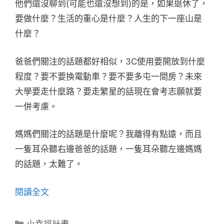
他們還沒聊到(可能也還沒想到)的是，如果退休了，
要做什麼？生活的重心是什麼？人生的下一座山是
什麼？
爸爸們關注的話題都好相似，3C使用要開放到什麼
程度？要不要換電動車？要不要多屯一間房？未來
大學要走什麼路？要走繁星的話現在會考志願就要
一併考慮。
媽媽們關注的話題是什麼呢？我離得有點遠，而且
一隻耳朵聽右邊爸爸的話題，一隻耳朵聽左邊媽媽
的話題，太難了。
閱讀全文
分
小幸福計畫