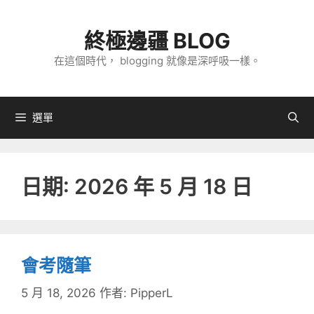
跳
至
終極邊疆 BLOG
主
在這個時代， blogging 就像是深呼吸一樣。
要
內
容
選單
日期:
2026 年 5 月 18 日
會考隨筆
5 月 18, 2026
作者:
PipperL