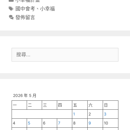
類
標
國中會考
、
小幸福
籤
發佈留言
搜
尋:
2026 年 5 月
一
二
三
四
五
六
日
1
2
3
4
5
6
7
8
9
10