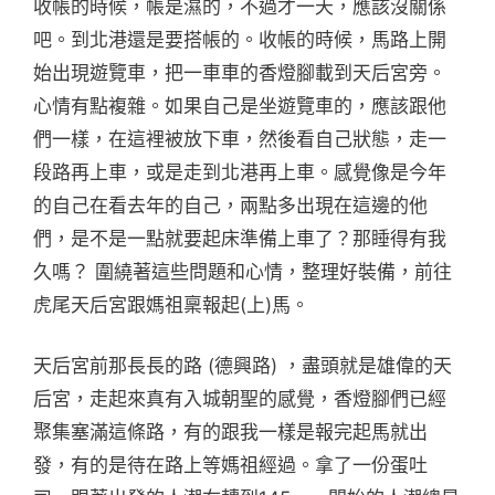
收帳的時候，帳是濕的，不過才一天，應該沒關係
吧。到北港還是要搭帳的。收帳的時候，馬路上開
始出現遊覽車，把一車車的香燈腳載到天后宮旁。
心情有點複雜。如果自己是坐遊覽車的，應該跟他
們一樣，在這裡被放下車，然後看自己狀態，走一
段路再上車，或是走到北港再上車。感覺像是今年
的自己在看去年的自己，兩點多出現在這邊的他
們，是不是一點就要起床準備上車了？那睡得有我
久嗎？ 圍繞著這些問題和心情，整理好裝備，前往
虎尾天后宮跟媽祖稟報起(上)馬。
天后宮前那長長的路 (德興路) ，盡頭就是雄偉的天
后宮，走起來真有入城朝聖的感覺，香燈腳們已經
聚集塞滿這條路，有的跟我一樣是報完起馬就出
發，有的是待在路上等媽祖經過。拿了一份蛋吐