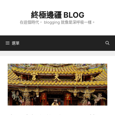
跳
至
終極邊疆 BLOG
主
在這個時代， blogging 就像是深呼吸一樣。
要
內
容
選單