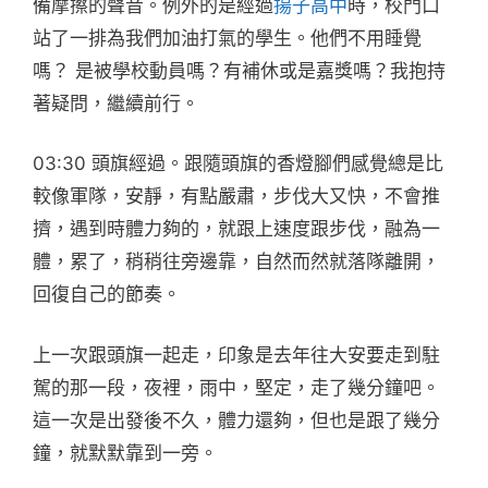
備摩擦的聲音。例外的是經過
揚子高中
時，校門口
站了一排為我們加油打氣的學生。他們不用睡覺
嗎？ 是被學校動員嗎？有補休或是嘉獎嗎？我抱持
著疑問，繼續前行。
03:30 頭旗經過。跟隨頭旗的香燈腳們感覺總是比
較像軍隊，安靜，有點嚴肅，步伐大又快，不會推
擠，遇到時體力夠的，就跟上速度跟步伐，融為一
體，累了，稍稍往旁邊靠，自然而然就落隊離開，
回復自己的節奏。
上一次跟頭旗一起走，印象是去年往大安要走到駐
駕的那一段，夜裡，雨中，堅定，走了幾分鐘吧。
這一次是出發後不久，體力還夠，但也是跟了幾分
鐘，就默默靠到一旁。