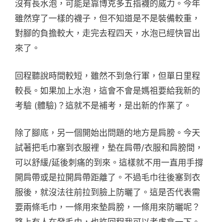
沒有長水泡，可能是靠博克多五指襪的威力。今年
雖然穿了一樣的襪子，但不知道是不是裝備較重，
對腳的負擔較大，走完去程四天，水泡已經快冒出
來了。
回程聽說時間較短，雖然不到急行軍，但單日里程
較長。如果加上水泡，這會不會是媽祖要給我新的
考驗 (體驗)？這就不是補考，是出新的作業了。
除了腳底，另一個開始出問題的地方是肩膀。今天
試著把毛巾塞到衣服裡，墊在肩帶/衣服和肩膀間，
可以舒緩/延後刺痛的到來。這樣就不用一直用手撐
開肩帶或是拉開肩帶距離了。不過毛巾往後塞到衣
服後，就沒法往前拉到臉上防曬了。這是否代表需
要兩條毛巾，一條用來墊肩膀，一條用來防曬呢？