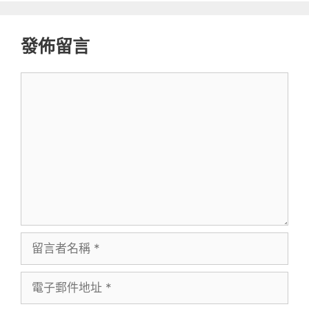
發佈留言
留
言
留
言
電
者
子
名