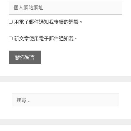
個
郵
稱
人
件
用電子郵件通知我後續的迴響。
網
地
站
址
新文章使用電子郵件通知我。
網
址
搜
尋: