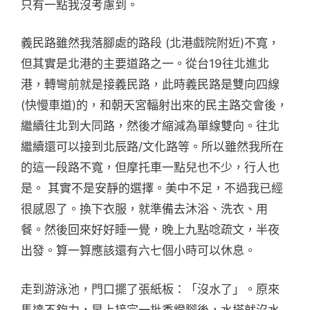
只有一點我沒考慮到。
義民路雖然我落腳處的路段 (北港戲院附近)不寬，
但其實是北港的主要道路之一。從台19往北進北
港，轉彎前就是接義民路，此時義民路是雙向四線
(快慢車道)的，和朝天宮輻射出來的民主路交會後，
繼續往北到大同路，然後才縮減為單線雙向。往北
繼續還可以接到北辰路/文化路等。所以雖然我所在
的這一段路不寬，但摩托車一點兒也不少，行人也
是。 其實不是安靜的選擇。美中不足，不過我已經
很感恩了。換下衣服，就準備去沐浴、洗衣、用
餐。然後回來好好睡一覺，晚上九點唸疏文，半夜
出發。算一算應該還有六七個小時可以休息。
走到游泳池，門口擺了張紙板：「沒水了」。原來
馬達不夠力，早上接完一批香燈腳後，水塔就沒水