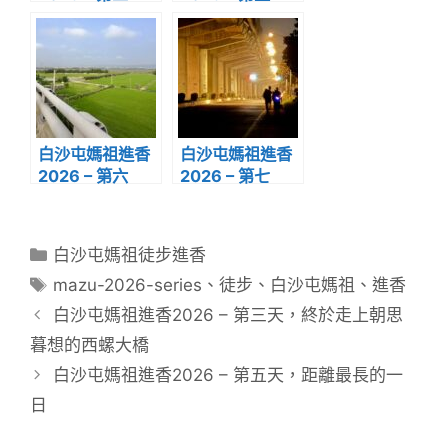
天，終於走上朝
天，距離最長的
思暮想的西螺大
一日
橋
白沙屯媽祖進香
白沙屯媽祖進香
2026 – 第六
2026 – 第七
天，大洋區的領
天，半夜兩點的
悟
大甲溪橋
分
白沙屯媽祖徒步進香
類
標
mazu-2026-series
、
徒步
、
白沙屯媽祖
、
進香
籤
白沙屯媽祖進香2026 – 第三天，終於走上朝思
暮想的西螺大橋
白沙屯媽祖進香2026 – 第五天，距離最長的一
日