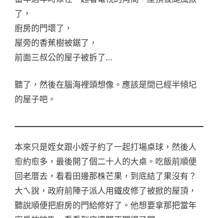
了，
廚房的門壞了，
屋旁的香蕉樹被鋸了，
前面三叔公的屋子被拆了…
聽了，然後在腦海裡頭想像。應該是間已經半傾圮
的屋子吧。
本來只是姪女跟小姪子約了一起打場桌球，然後人
愈約愈多，最後開了個二十人的大桌。吃飯前順便
回老厝去，看看田邊那株芒果，到底結了果沒有？
大ㄟ說，政府前陣子派人用鐵皮修了被掀的屋頂，
聽說順便把廚房的門給修好了。他想要拿那把當年