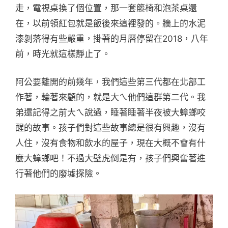
走，電視桌換了個位置，那一套籐椅和泡茶桌還
在，以前領紅包就是飯後來這裡發的。牆上的水泥
漆剝落得有些嚴重，掛著的月曆停留在2018，八年
前，時光就這樣靜止了。
阿公要離開的前幾年，我們這些第三代都在北部工
作著，輪著來顧的，就是大ㄟ他們這群第二代。我
弟還記得之前大ㄟ說過，睡著睡著半夜被大蟑螂咬
醒的故事。孩子們對這些故事總是很有興趣，沒有
人住，沒有食物和飲水的屋子，現在大概不會有什
麼大蟑螂吧！不過大壁虎倒是有，孩子們興奮著進
行著他們的廢墟探險。