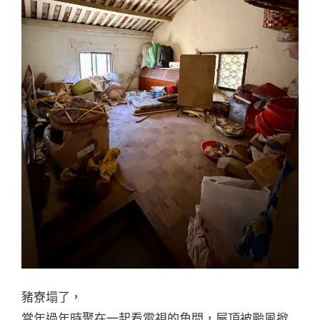
豬寮塌了，
當年過年時聚在一起看電視的角間，屋頂被颱風掀