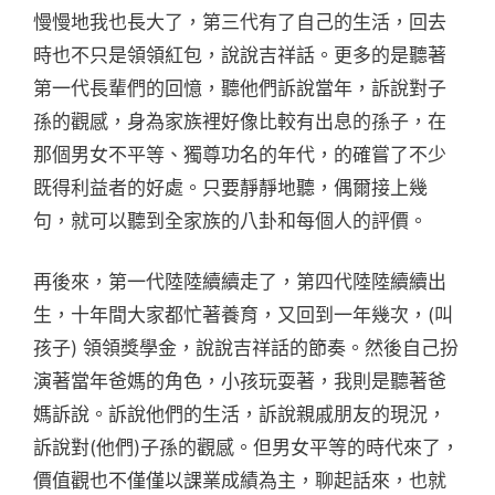
慢慢地我也長大了，第三代有了自己的生活，回去
時也不只是領領紅包，說說吉祥話。更多的是聽著
第一代長輩們的回憶，聽他們訴說當年，訴說對子
孫的觀感，身為家族裡好像比較有出息的孫子，在
那個男女不平等、獨尊功名的年代，的確嘗了不少
既得利益者的好處。只要靜靜地聽，偶爾接上幾
句，就可以聽到全家族的八卦和每個人的評價。
再後來，第一代陸陸續續走了，第四代陸陸續續出
生，十年間大家都忙著養育，又回到一年幾次，(叫
孩子) 領領獎學金，說說吉祥話的節奏。然後自己扮
演著當年爸媽的角色，小孩玩耍著，我則是聽著爸
媽訴說。訴說他們的生活，訴說親戚朋友的現況，
訴說對(他們)子孫的觀感。但男女平等的時代來了，
價值觀也不僅僅以課業成績為主，聊起話來，也就