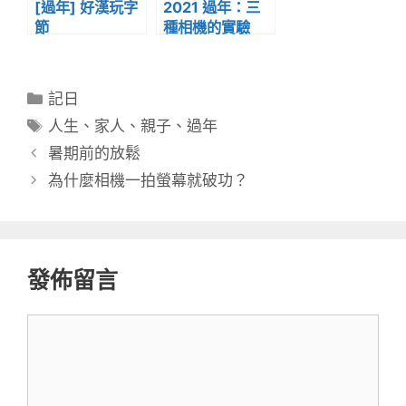
[過年] 好漢玩字
2021 過年：三
節
種相機的實驗
分
記日
類
標
人生
、
家人
、
親子
、
過年
籤
暑期前的放鬆
為什麼相機一拍螢幕就破功？
發佈留言
留
言