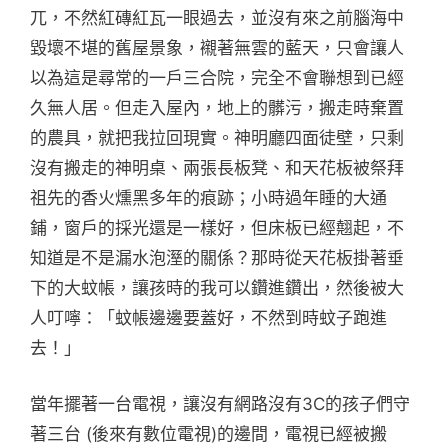
兀，不然紅磚紅瓦一眼過去，並沒有來之前腦海中
毀壞不堪的舊屋景象，襯著無雲的藍天，只會讓人
以為這是尋常的一戶三合院，完全不會聯想到已經
久無人居。但走入屋內，地上的髒污，搬走時棄置
的農具，就把我拉回現實。神明廳四面徒壁，只剩
沒有搬走的神明桌、兩張長板凳、和天花板被祭拜
祖先的香火燻黑多年的痕跡；小時過年睡的大通
鋪，窗戶的採光還是一樣好，但床板已經翹起，不
知道是不是漏水泡溼的關係？那時從天花板掛著垂
下的大蚊帳，讓孩時的我可以鑽進鑽出，然後被大
人叮嚀：「蚊帳邊邊要蓋好，不然到時蚊子跑進
去！」
當年擺著一台電視，讓沒有網路沒有3C的孩子們守
著三台 (後來有數位電視)的邊間，電視已經被搬