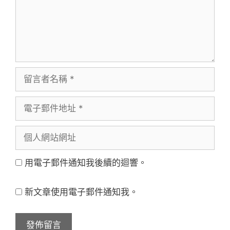
留
言
電
者
子
名
個
郵
稱
人
件
用電子郵件通知我後續的迴響。
網
地
站
址
新文章使用電子郵件通知我。
網
址