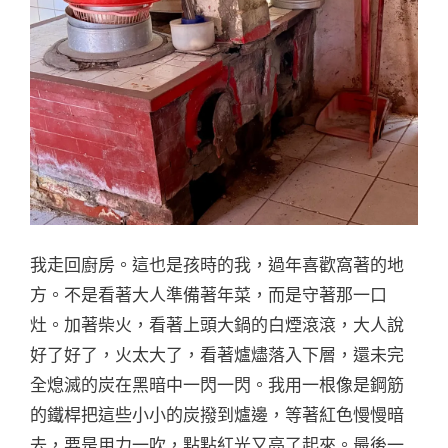
我走回廚房。這也是孩時的我，過年喜歡窩著的地
方。不是看著大人準備著年菜，而是守著那一口
灶。加著柴火，看著上頭大鍋的白煙滾滾，大人說
好了好了，火太大了，看著爐燼落入下層，還未完
全熄滅的炭在黑暗中一閃一閃。我用一根像是鋼筋
的鐵桿把這些小小的炭撥到爐邊，等著紅色慢慢暗
去，要是用力一吹，點點紅光又亮了起來。最後一