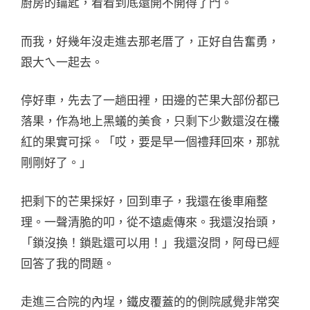
廚房的鑰匙，看看到底還開不開得了門。
而我，好幾年沒走進去那老厝了，正好自告奮勇，
跟大ㄟ一起去。
停好車，先去了一趟田裡，田邊的芒果大部份都已
落果，作為地上黑蟻的美食，只剩下少數還沒在欉
紅的果實可採。「哎，要是早一個禮拜回來，那就
剛剛好了。」
把剩下的芒果採好，回到車子，我還在後車廂整
理。一聲清脆的叩，從不遠處傳來。我還沒抬頭，
「鎖沒換！鎖匙還可以用！」我還沒問，阿母已經
回答了我的問題。
走進三合院的內埕，鐵皮覆蓋的的側院感覺非常突