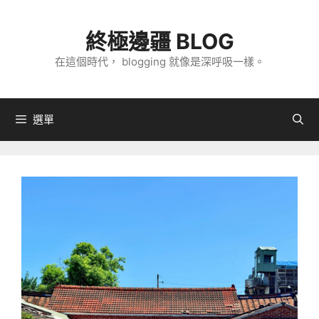
跳
至
終極邊疆 BLOG
主
在這個時代， blogging 就像是深呼吸一樣。
要
內
容
選單