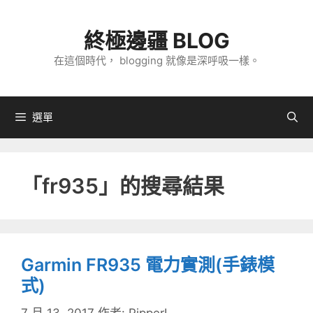
跳
至
終極邊疆 BLOG
主
在這個時代， blogging 就像是深呼吸一樣。
要
內
容
選單
「
fr935
」的搜尋結果
Garmin FR935 電力實測(手錶模
式)
7 月 13, 2017
作者:
PipperL