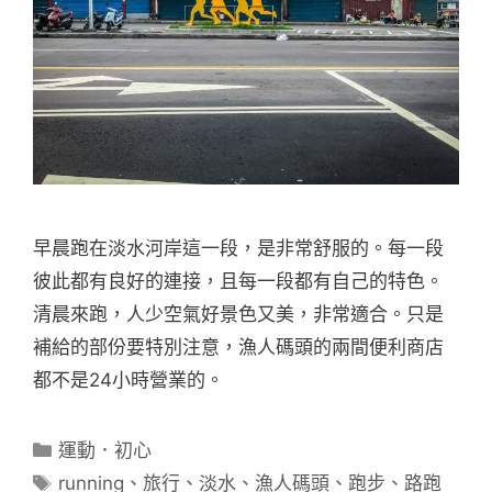
早晨跑在淡水河岸這一段，是非常舒服的。每一段
彼此都有良好的連接，且每一段都有自己的特色。
清晨來跑，人少空氣好景色又美，非常適合。只是
補給的部份要特別注意，漁人碼頭的兩間便利商店
都不是24小時營業的。
分
運動．初心
類
標
running
、
旅行
、
淡水
、
漁人碼頭
、
跑步
、
路跑