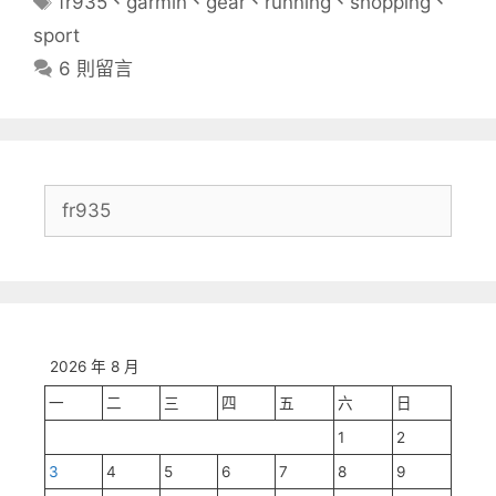
fr935
、
garmin
、
gear
、
running
、
shopping
、
籤
sport
6 則留言
搜
尋:
2026 年 8 月
一
二
三
四
五
六
日
1
2
3
4
5
6
7
8
9