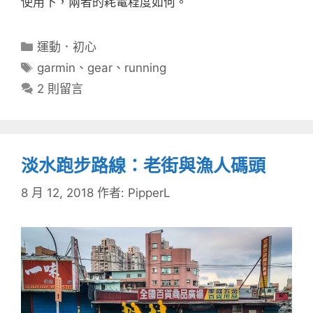
使用下，兩者的耗電程度如何。
分
運動．初心
類
標
garmin
、
gear
、
running
籤
2 則留言
淡水跑步路線：老街與漁人碼頭
8 月 12, 2018
作者:
PipperL