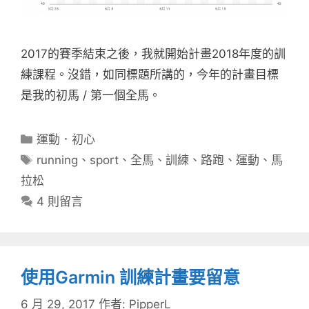
2017的賽季結束之後，我就開始計畫2018年度的訓
練課程。沒錯，如同標題所講的，今年的計畫目標
是我的初馬 / 第一個全馬。
分
運動．初心
類
標
running
、
sport
、
全馬
、
訓練
、
路跑
、
運動
、
馬
籤
拉松
4 則留言
使用Garmin 訓練計畫要留意
6 月 29, 2017
作者:
PipperL