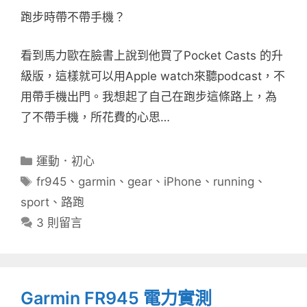
跑步時帶不帶手機？
看到馬力歐在臉書上說到他買了Pocket Casts 的升
級版，這樣就可以用Apple watch來聽podcast，不
用帶手機出門。我想起了自己在跑步這條路上，為
了不帶手機，所花費的心思…
分
運動．初心
類
標
fr945
、
garmin
、
gear
、
iPhone
、
running
、
籤
sport
、
路跑
3 則留言
Garmin FR945 電力實測