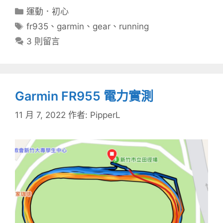
分
運動．初心
類
標
fr935
、
garmin
、
gear
、
running
籤
3 則留言
Garmin FR955 電力實測
11 月 7, 2022
作者:
PipperL