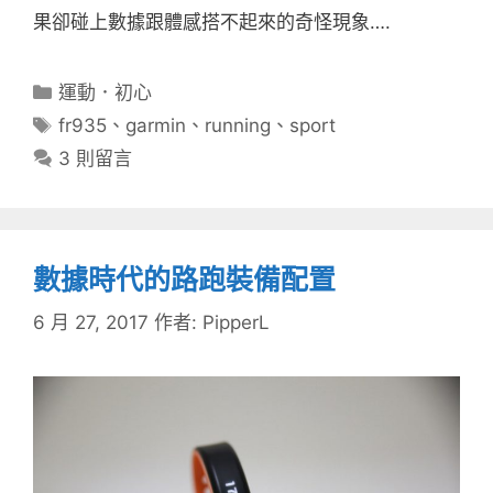
果卻碰上數據跟體感搭不起來的奇怪現象….
分
運動．初心
類
標
fr935
、
garmin
、
running
、
sport
籤
3 則留言
數據時代的路跑裝備配置
6 月 27, 2017
作者:
PipperL