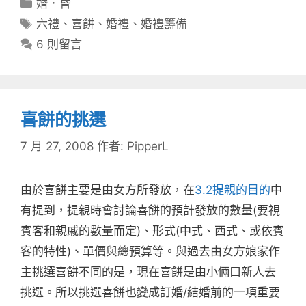
分
婚．昏
類
標
六禮
、
喜餅
、
婚禮
、
婚禮籌備
籤
6 則留言
喜餅的挑選
7 月 27, 2008
作者:
PipperL
由於喜餅主要是由女方所發放，在
3.2提親的目的
中
有提到，提親時會討論喜餅的預計發放的數量(要視
賓客和親戚的數量而定)、形式(中式、西式、或依賓
客的特性)、單價與總預算等。與過去由女方娘家作
主挑選喜餅不同的是，現在喜餅是由小倆口新人去
挑選。所以挑選喜餅也變成訂婚/結婚前的一項重要