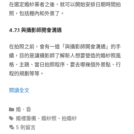
在選定婚紗業者之後，就可以開始安排日期時間拍
照，包括棚內和外景了。
4.7.1 與攝影師開會溝通
在拍照之前，會有一道「與攝影師開會溝通」的手
續，目的是讓攝影師了解新人想要營造的婚紗照風
格、主題、當日拍照程序、要去哪幾個外景點、行
程的規劃等等。
閱讀全文
分
婚．昏
類
標
婚禮籌備
、
婚紗照
、
拍婚紗
籤
5 則留言