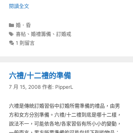
閱讀全文
分
婚．昏
類
標
喜帖
、
婚禮籌備
、
訂婚戒
籤
1 則留言
六禮/十二禮的準備
7 月 15, 2008
作者:
PipperL
六禮是傳統訂婚習俗中訂婚所需準備的禮品，由男
方和女方分別準備。六禮/十二禮到底是哪十二樣，
說法不一，可能依各地/各家習俗有所小小的變動，
一般而言，男方所要準備的可能包括下列的物品：