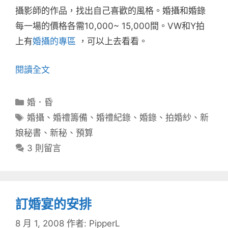
攝影師的作品，找出自己喜歡的風格。婚攝和婚錄
每一場的價格各需10,000~ 15,000間。VW和Y拍
上有
婚攝的專區
，可以上去看看。
閱讀全文
分
婚．昏
類
標
婚攝
、
婚禮籌備
、
婚禮紀錄
、
婚錄
、
拍婚紗
、
新
籤
娘秘書
、
新秘
、
預算
3 則留言
訂婚宴的安排
8 月 1, 2008
作者:
PipperL