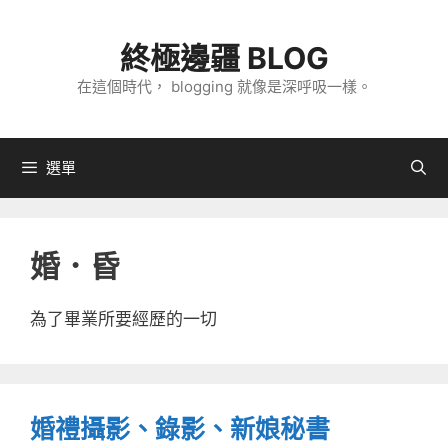
跳
至
終極邊疆 BLOG
主
在這個時代， blogging 就像是深呼吸一樣。
要
內
容
選單
婚．昏
為了畢業所要經歷的一切
婚禮攝影、錄影、新娘秘書