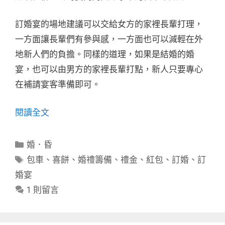
訂婚宴的場地建議可以交給女方的家裡長輩打理，
一方面讓長輩們有參與感，一方面也可以減輕在外
地新人們的負擔。同樣的道理，如果是結婚的婚
宴，也可以由男方的家裡長輩打點，新人只要專心
在補請宴客準備即可。
閱讀全文
分
婚．昏
類
標
包車
、
喜餅
、
婚禮籌備
、
禮金
、
紅包
、
訂婚
、
訂
籤
婚宴
1 則留言