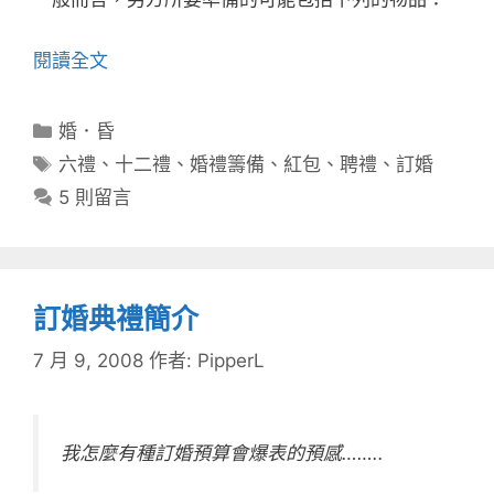
閱讀全文
分
婚．昏
類
標
六禮
、
十二禮
、
婚禮籌備
、
紅包
、
聘禮
、
訂婚
籤
5 則留言
訂婚典禮簡介
7 月 9, 2008
作者:
PipperL
我怎麼有種訂婚預算會爆表的預感……..