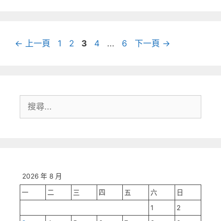
頁
頁
頁
頁
頁
←
上一頁
1
2
3
4
...
6
下一頁
→
面
面
面
面
面
搜
尋:
2026 年 8 月
一
二
三
四
五
六
日
1
2