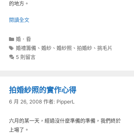
的地方。
閱讀全文
分
婚．昏
類
標
婚禮籌備
、
婚紗
、
婚紗照
、
拍婚紗
、
挑毛片
籤
5 則留言
拍婚紗照的實作心得
6 月 26, 2008
作者:
PipperL
六月的某一天，經過沒什麼準備的準備，我們終於
上場了。