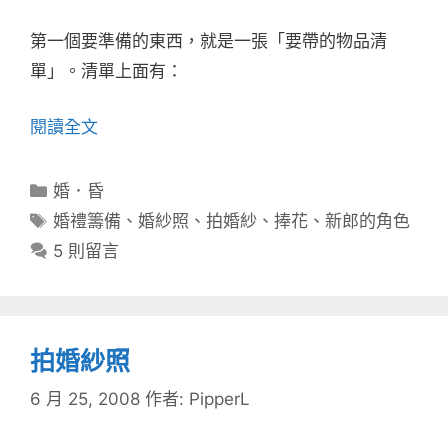
第一個要準備的東西，就是一張「要帶的物品清
單」。清單上面有：
閱讀全文
分
婚．昏
類
標
婚禮籌備
、
婚紗照
、
拍婚紗
、
捧花
、
新郎的角色
籤
5 則留言
拍婚紗照
6 月 25, 2008
作者:
PipperL