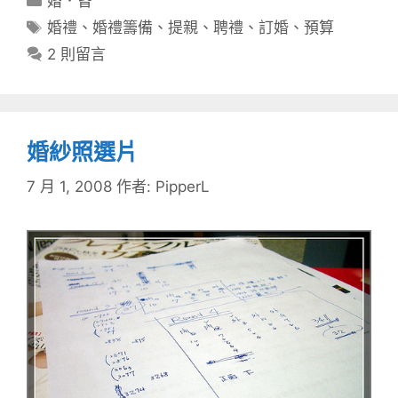
婚．昏
類
標
婚禮
、
婚禮籌備
、
提親
、
聘禮
、
訂婚
、
預算
籤
2 則留言
婚紗照選片
7 月 1, 2008
作者:
PipperL