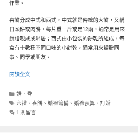
作業。
喜餅分成中式和西式，中式就是傳統的大餅，又稱
日頭餅或肉餅，每片重一斤或是12兩，通常是用來
饋贈親戚或鄰居；西式由小包裝的餅乾所組成，每
盒有十數種不同口味的小餅乾，通常用來饋贈同
事、同學或朋友。
閱讀全文
分
婚．昏
類
標
六禮
、
喜餅
、
婚禮籌備
、
婚禮預算
、
訂婚
籤
1 則留言