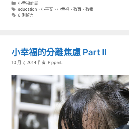
分
小幸福計畫
類
標
education
、
小平安
、
小幸福
、
教育
、
教養
籤
6 則留言
小幸福的分離焦慮 Part II
10 月 7, 2014
作者:
PipperL