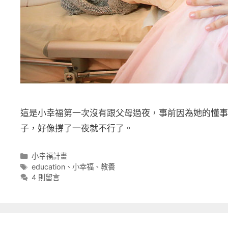
這是小幸福第一次沒有跟父母過夜，事前因為她的懂事
子，好像撐了一夜就不行了。
分
小幸福計畫
類
標
education
、
小幸福
、
教養
籤
4 則留言