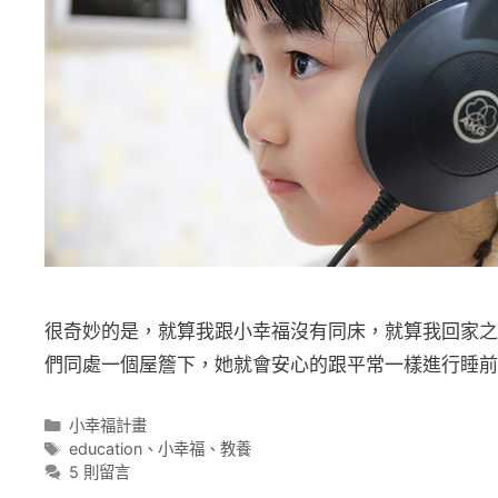
很奇妙的是，就算我跟小幸福沒有同床，就算我回家之
們同處一個屋簷下，她就會安心的跟平常一樣進行睡前
分
小幸福計畫
類
標
education
、
小幸福
、
教養
籤
5 則留言