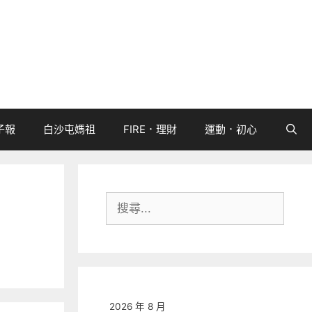
子報
白沙屯媽祖
FIRE．理財
運動．初心
搜
尋:
2026 年 8 月