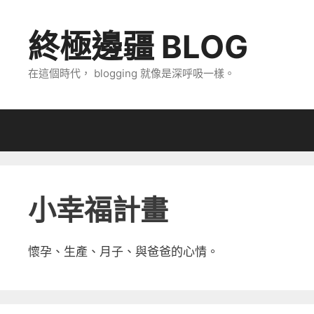
跳
至
終極邊疆 BLOG
主
要
在這個時代， blogging 就像是深呼吸一樣。
內
容
小幸福計畫
懷孕、生產、月子、與爸爸的心情。