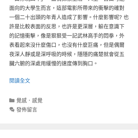
面向的大學生而言，這部電影所帶來的衝擊的確對
一個二十出頭的年青人造成了影響。什麼影響呢? 也
許是比較表面的反思，也許是更深層，躲在意識下
的記憶衝擊，像是狠狠受一記武林高手的悶拳，外
表看起來沒什麼傷口，也沒有什麼巨痛，但是偶爾
夜深人靜或是深呼吸的時候，隱隱的痛楚就會從五
臟六腑的深處用緩慢的速度傳到胸口。
閱讀全文
分
覺感．感覺
類
發佈留言