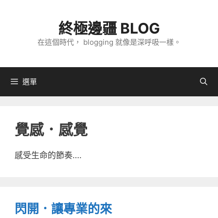
跳
至
終極邊疆 BLOG
主
在這個時代， blogging 就像是深呼吸一樣。
要
內
容
選單
覺感．感覺
感受生命的節奏….
閃開．讓專業的來