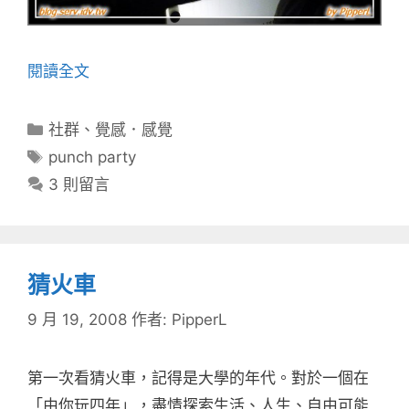
閱讀全文
分
社群
、
覺感．感覺
類
標
punch party
籤
3 則留言
猜火車
9 月 19, 2008
作者:
PipperL
第一次看猜火車，記得是大學的年代。對於一個在
「由你玩四年」，盡情探索生活、人生、自由可能