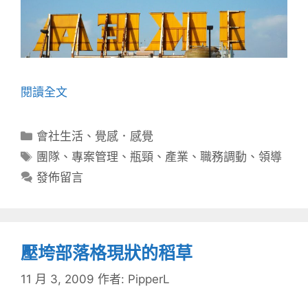
閱讀全文
分
會社生活
、
覺感．感覺
類
標
團隊
、
專案管理
、
瓶頸
、
產業
、
職務調動
、
領導
籤
發佈留言
壓垮部落格現狀的稻草
11 月 3, 2009
作者:
PipperL