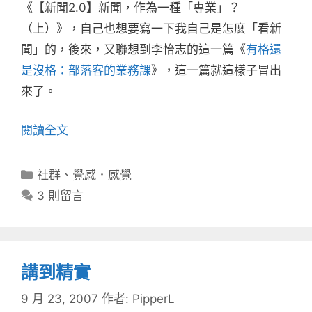
《【新聞2.0】新聞，作為一種「專業」？
（上）》，自己也想要寫一下我自己是怎麼「看新
聞」的，後來，又聯想到李怡志的這一篇《
有格還
是沒格：部落客的業務課
》，這一篇就這樣子冒出
來了。
閱讀全文
分
社群
、
覺感．感覺
類
3 則留言
講到精實
9 月 23, 2007
作者:
PipperL