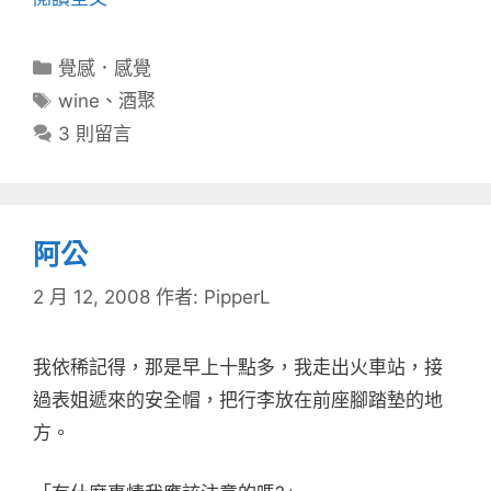
分
覺感．感覺
類
標
wine
、
酒聚
籤
3 則留言
阿公
2 月 12, 2008
作者:
PipperL
我依稀記得，那是早上十點多，我走出火車站，接
過表姐遞來的安全帽，把行李放在前座腳踏墊的地
方。