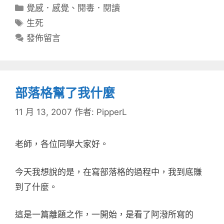
分
覺感．感覺
、
閱毒．閱讀
類
標
生死
籤
發佈留言
部落格幫了我什麼
11 月 13, 2007
作者:
PipperL
老師，各位同學大家好。
今天我想說的是，在寫部落格的過程中，我到底賺
到了什麼。
這是一篇離題之作，一開始，是看了阿潑所寫的