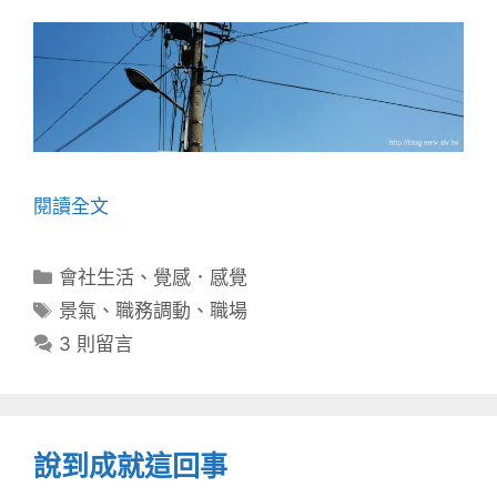
閱讀全文
分
會社生活
、
覺感．感覺
類
標
景氣
、
職務調動
、
職場
籤
3 則留言
說到成就這回事