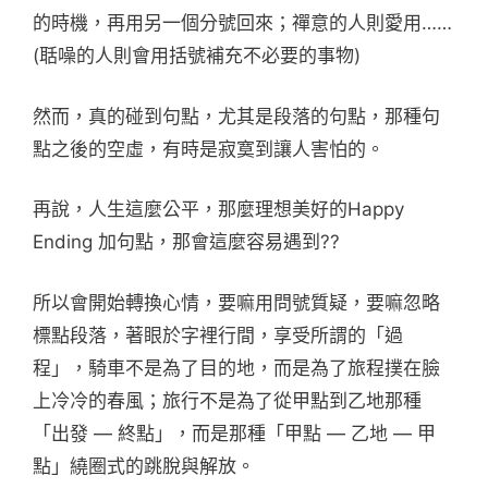
的時機，再用另一個分號回來；禪意的人則愛用……
(聒噪的人則會用括號補充不必要的事物)
然而，真的碰到句點，尤其是段落的句點，那種句
點之後的空虛，有時是寂寞到讓人害怕的。
再說，人生這麼公平，那麼理想美好的Happy
Ending 加句點，那會這麼容易遇到??
所以會開始轉換心情，要嘛用問號質疑，要嘛忽略
標點段落，著眼於字裡行間，享受所謂的「過
程」，騎車不是為了目的地，而是為了旅程撲在臉
上冷冷的春風；旅行不是為了從甲點到乙地那種
「出發 — 終點」，而是那種「甲點 — 乙地 — 甲
點」繞圈式的跳脫與解放。