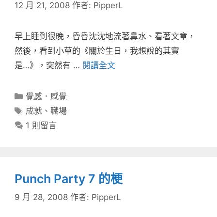
12 月 21, 2008
作者:
PipperL
早上睡到很晚，昏昏沈沈地流著鼻水、看著文章，
然後，看到小草的《關於生日，我想說的其實
是…》，突然有 …
閱讀全文
分
覺感．感覺
類
標
成就
、
職場
籤
1 則留言
Punch Party 7 的梗
9 月 28, 2008
作者:
PipperL