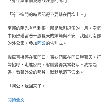
「有什麼事情我應該注意的嗎?」
「等下進門的時候記得不要踏在門坎上。」
南部的陽光有些剌眼，那是我剛退伍的十月，空氣
中仍然殘留著一股夏天的煩燥與不安。我回到南部
的外公家，參加
阿公
的告別式。
機車直接停在家門口，表妹們窩在門口聊著天，打
聲招呼，走進家門，客廳變得異常乾淨。我接過
香，看著外公的照片，默默地落下淚來。
「阿公，我回來了。」
閱讀全文