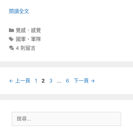
閱讀全文
分
覺感．感覺
類
標
國軍
、
軍隊
籤
4 則留言
頁
頁
頁
頁
←
上一頁
1
2
3
...
6
下一頁
→
面
面
面
面
搜
尋: