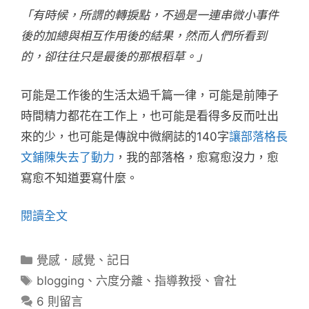
「有時候，所謂的轉捩點，不過是一連串微小事件
後的加總與相互作用後的結果，然而人們所看到
的，卻往往只是最後的那根稻草。」
可能是工作後的生活太過千篇一律，可能是前陣子
時間精力都花在工作上，也可能是看得多反而吐出
來的少，也可能是傳說中微網誌的140字
讓部落格長
文鋪陳失去了動力
，我的部落格，愈寫愈沒力，愈
寫愈不知道要寫什麼。
閱讀全文
分
覺感．感覺
、
記日
類
標
blogging
、
六度分離
、
指導教授
、
會社
籤
6 則留言