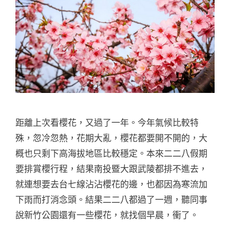
距離上次看櫻花，又過了一年。今年氣候比較特
殊，忽冷忽熱，花期大亂，櫻花都要開不開的，大
概也只剩下高海拔地區比較穩定。本來二二八假期
要排賞櫻行程，結果南投暨大跟武陵都排不進去，
就連想要去台七線沾沾櫻花的邊，也都因為寒流加
下雨而打消念頭。結果二二八都過了一週，聽同事
說新竹公園還有一些櫻花，就找個早晨，衝了。