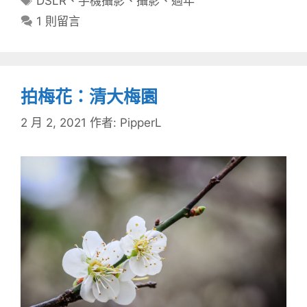
DSLR
、
手機攝影
、
攝影
、
過年
籤
1 則留言
拍梅花：清大梅園
2 月 2, 2021
作者:
PipperL