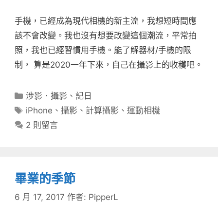
手機，已經成為現代相機的新主流，我想短時間應
該不會改變。我也沒有想要改變這個潮流，平常拍
照，我也已經習慣用手機。能了解器材/手機的限
制， 算是2020一年下來，自己在攝影上的收穫吧。
分
涉影．攝影
、
記日
類
標
iPhone
、
攝影
、
計算攝影
、
運動相機
籤
2 則留言
畢業的季節
6 月 17, 2017
作者:
PipperL