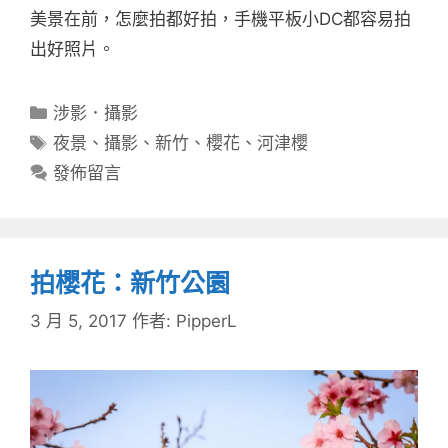
美景在前，怎麼拍都好拍，手機平板小DC都容易拍
出好照片。
分
涉影．攝影
類
標
夜景
、
攝影
、
新竹
、
櫻花
、
河津櫻
籤
發佈留言
拍櫻花：新竹公園
3 月 5, 2017
作者:
PipperL