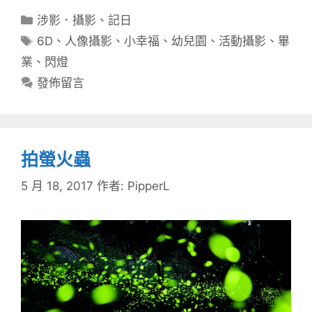
分
涉影．攝影
、
記日
類
標
6D
、
人像攝影
、
小幸福
、
幼兒園
、
活動攝影
、
畢
籤
業
、
閃燈
發佈留言
拍螢火蟲
5 月 18, 2017
作者:
PipperL