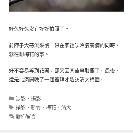
好久好久沒有好好拍照了。
前陣子大寒流來襲，躲在家裡吹冷氣養病的同時，
就在想梅花的事。
好不容易等到花開，卻又因某些事耽擱了。最後，
還是比滿開晚了一個禮拜才造訪清大梅園。
分
涉影．攝影
類
標
攝影
、
新竹
、
梅花
、
清大
籤
發佈留言