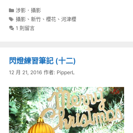
分
涉影．攝影
類
標
攝影
、
新竹
、
櫻花
、
河津櫻
籤
1 則留言
閃燈練習筆記 (十二)
12 月 21, 2016
作者:
PipperL