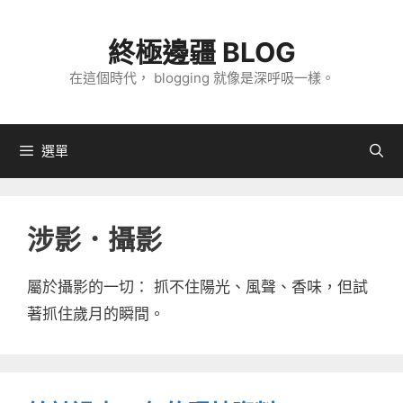
跳
至
終極邊疆 BLOG
主
在這個時代， blogging 就像是深呼吸一樣。
要
內
容
選單
涉影．攝影
屬於攝影的一切： 抓不住陽光、風聲、香味，但試
著抓住歲月的瞬間。