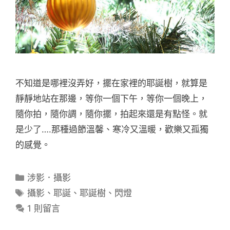
不知道是哪裡沒弄好，擺在家裡的耶誕樹，就算是
靜靜地站在那邊，等你一個下午，等你一個晚上，
隨你拍，隨你調，隨你擺，拍起來還是有點怪。就
是少了….那種過節溫馨、寒冷又溫暖，歡樂又孤獨
的感覺。
分
涉影．攝影
類
標
攝影
、
耶誕
、
耶誕樹
、
閃燈
籤
1 則留言