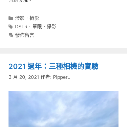
分
涉影．攝影
類
標
DSLR
、
單眼
、
攝影
籤
發佈留言
2021 過年：三種相機的實驗
3 月 20, 2021
作者:
PipperL