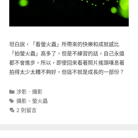
坦白說，「看螢火蟲」所帶來的快樂和成就感比
「拍螢火蟲」高多了，但是不練習的話，自己永遠
都不會進步。所以，即使回來看著照片搖頭嘆息著
拍得太少太糟不夠好，但這不就是成長的一部份？
分
涉影．攝影
類
標
攝影
、
螢火蟲
籤
2 則留言