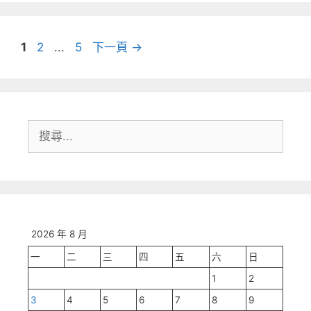
頁
頁
頁
1
2
...
5
下一頁
→
面
面
面
搜
尋:
2026 年 8 月
一
二
三
四
五
六
日
1
2
3
4
5
6
7
8
9