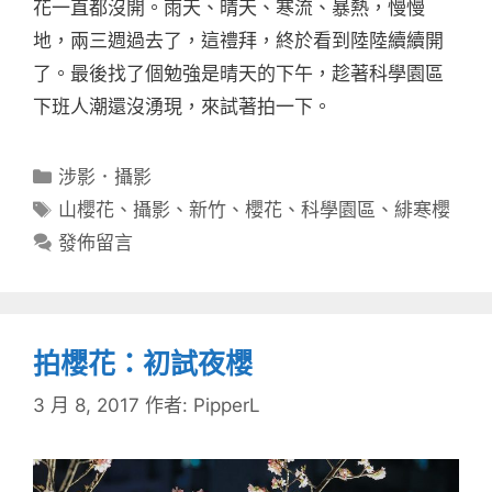
花一直都沒開。雨天、晴天、寒流、暴熱，慢慢
地，兩三週過去了，這禮拜，終於看到陸陸續續開
了。最後找了個勉強是晴天的下午，趁著科學園區
下班人潮還沒湧現，來試著拍一下。
分
涉影．攝影
類
標
山櫻花
、
攝影
、
新竹
、
櫻花
、
科學園區
、
緋寒櫻
籤
發佈留言
拍櫻花：初試夜櫻
3 月 8, 2017
作者:
PipperL