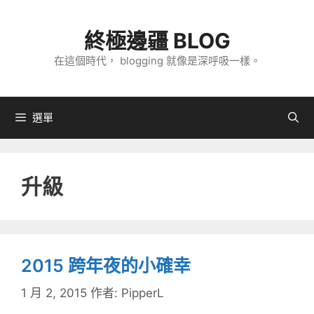
跳
至
終極邊疆 BLOG
主
在這個時代， blogging 就像是深呼吸一樣。
要
內
容
選單
升級
2015 跨年夜的小確幸
1 月 2, 2015
作者:
PipperL