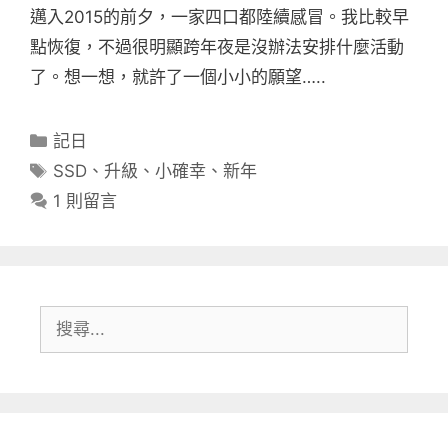
邁入2015的前夕，一家四口都陸續感冒。我比較早
點恢復，不過很明顯跨年夜是沒辦法安排什麼活動
了。想一想，就許了一個小小的願望…..
分
記日
類
標
SSD
、
升級
、
小確幸
、
新年
籤
1 則留言
搜
尋: