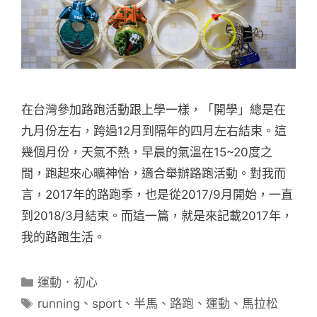
在台灣參加路跑活動跟上學一樣，「開學」總是在
九月份左右，跨過12月到隔年的四月左右結束。這
幾個月份，天氣不熱，早晨的氣溫在15~20度之
間，跑起來心曠神怡，適合舉辦路跑活動。對我而
言，2017年的路跑季，也是從2017/9月開始，一直
到2018/3月結束。而這一篇，就是來記載2017年，
我的路跑生活。
分
運動．初心
類
標
running
、
sport
、
半馬
、
路跑
、
運動
、
馬拉松