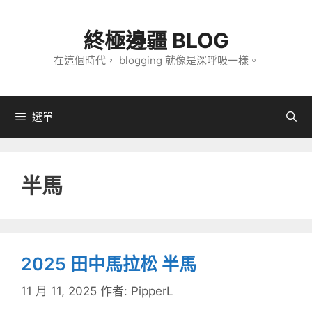
跳
至
終極邊疆 BLOG
主
在這個時代， blogging 就像是深呼吸一樣。
要
內
容
選單
半馬
2025 田中馬拉松 半馬
11 月 11, 2025
作者:
PipperL