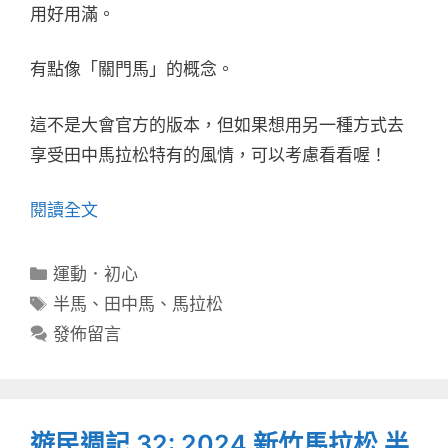
用好用滿。
有點像「關門馬」的概念。
這不是大會官方的版本，但如果想用另一種方式去
享受田中馬拉松特有的風情，可以考慮看看喔！
閱讀全文
分
運動．初心
類
標
半馬
、
田中馬
、
馬拉松
籤
發佈留言
遊民週記 32: 2024 新竹馬拉松 半