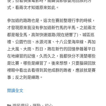
使；但看偵探電影時，關鍵情節卻要用回放的方
式，看兩次才知道原來如此。
參加過的路跑也是。這次在賽前整理行李的時候，
才發現原來我沒有參加過新竹馬的半馬。之前兩次
都是報全馬，高架快速道路(現在絕響了)、城區巡
禮、公園竹田、水源河濱、十八公里海岸線、再加
上大風、大雨、烈日，跑在新竹的回憶參雜著平日
在地練習的記憶，久而久之，我都快分不清楚哪些
是比賽，哪些是練習了。後來想想，只要腦袋回放
裡眼中看出去看得到其他成群的跑者，應該就是賽
事；反之則是練跑。
閱讀全文
分
遊民週記
、
運動．初心