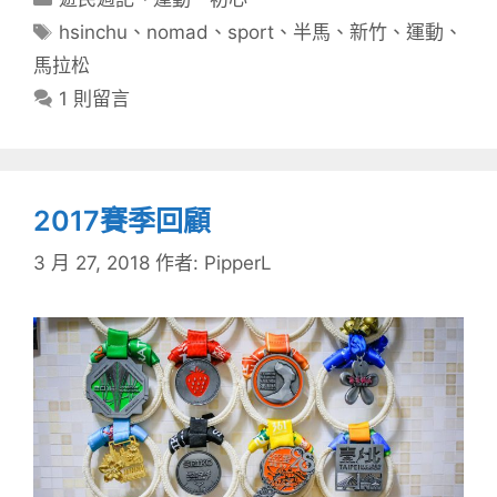
類
標
hsinchu
、
nomad
、
sport
、
半馬
、
新竹
、
運動
、
籤
馬拉松
1 則留言
2017賽季回顧
3 月 27, 2018
作者:
PipperL