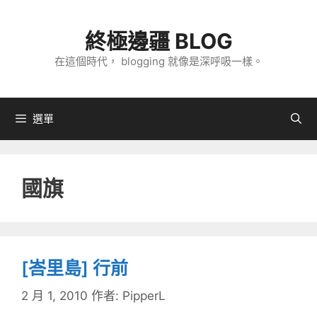
跳
至
終極邊疆 BLOG
主
在這個時代， blogging 就像是深呼吸一樣。
要
內
容
選單
國旗
[峇里島] 行前
2 月 1, 2010
作者:
PipperL