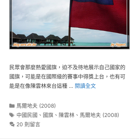
民眾會那麼熱愛國旗，迫不及待地展示自己國家的
國旗，可能是在國際級的賽事中得獎上台，也有可
能是在像陳雲林來台這種 …
閱讀全文
分
馬爾地夫 (2008)
類
標
中國民國
、
國旗
、
陳雲林
、
馬爾地夫 (2008)
籤
20 則留言