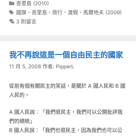
分
峇里島 (2010)
類
標
國旗
、
峇里島
、
旅行
、
渡假
、
馬爾地夫 (2008)
籤
3 則留言
我不再說這是一個自由民主的國家
11 月 5, 2008
作者:
PipperL
從前有個有關民主的笑話，是關於 A 國人民和 B 國
人民的。
A 國人民說：「我們很民主，我們可以公開批評我
們的總統」
B 國人民說：「我們也很民主，因為我們也可以公