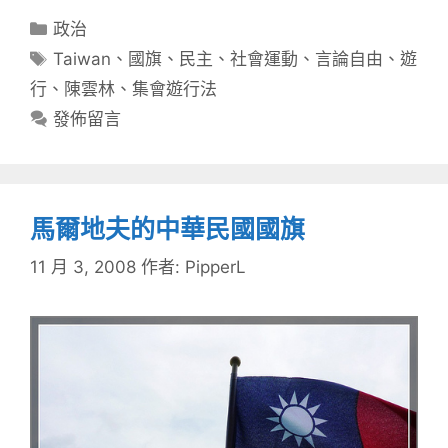
分
政治
類
標
Taiwan
、
國旗
、
民主
、
社會運動
、
言論自由
、
遊
籤
行
、
陳雲林
、
集會遊行法
發佈留言
馬爾地夫的中華民國國旗
11 月 3, 2008
作者:
PipperL