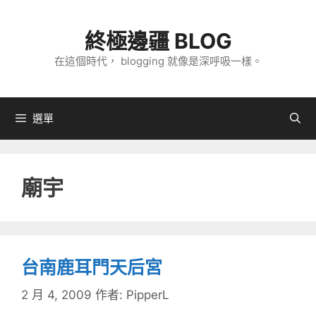
跳
至
終極邊疆 BLOG
主
在這個時代， blogging 就像是深呼吸一樣。
要
內
容
選單
廟宇
台南鹿耳門天后宮
2 月 4, 2009
作者:
PipperL