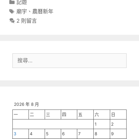
分
記遊
類
標
廟宇
、
農曆新年
籤
2 則留言
搜
尋:
2026 年 8 月
一
二
三
四
五
六
日
1
2
3
4
5
6
7
8
9