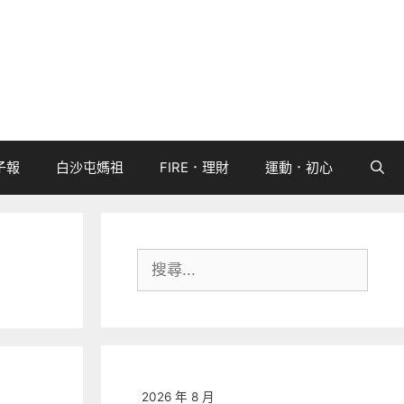
子報
白沙屯媽祖
FIRE．理財
運動．初心
搜
尋:
2026 年 8 月