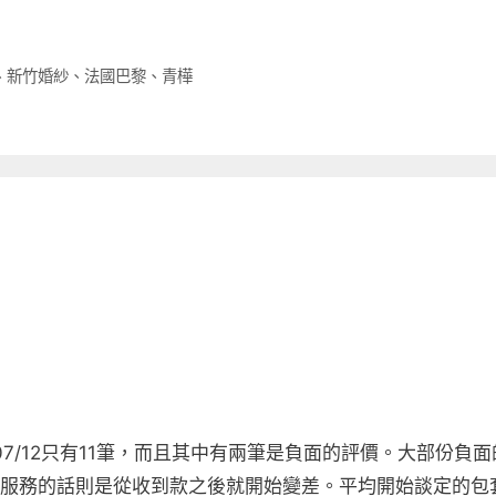
、
新竹婚紗
、
法國巴黎
、
青樺
07/12只有11筆，而且其中有兩筆是負面的評價。大部份負
服務的話則是從收到款之後就開始變差。平均開始談定的包