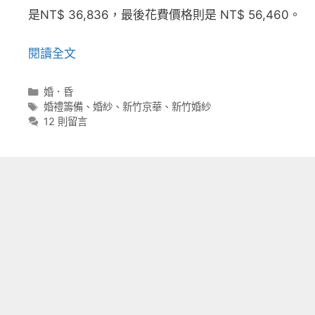
是NT$ 36,836，最後花費價格則是 NT$ 56,460。
閱讀全文
分
婚．昏
類
標
婚禮籌備
、
婚紗
、
新竹京華
、
新竹婚紗
籤
12 則留言