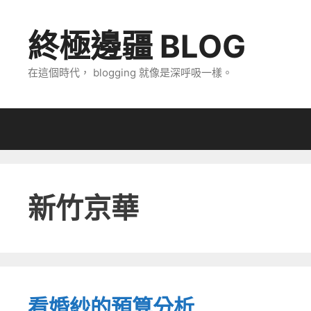
跳
至
終極邊疆 BLOG
主
要
在這個時代， blogging 就像是深呼吸一樣。
內
容
新竹京華
看婚紗的預算分析