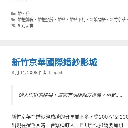
分
婚．昏
類
標
婚禮籌備
、
婚禮預算
、
婚紗
、
婚紗下訂
、
新娘物語
、
新竹京華
籤
5 則留言
新竹京華國際婚紗影城
6 月 14, 2008
作者:
PipperL
個人田野的結果，這家有兩組親友推薦，但是…..
新竹京華在婚紗經驗談的分享並不多，從2007/1到20
出現在選毛片時，會緊迫盯人，且想辦法推銷要加組。