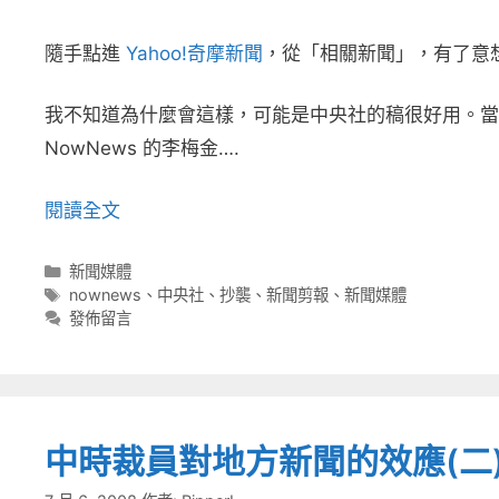
隨手點進
Yahoo!奇摩新聞
，從「相關新聞」，有了意
我不知道為什麼會這樣，可能是中央社的稿很好用。當
NowNews 的李梅金….
閱讀全文
分
新聞媒體
類
標
nownews
、
中央社
、
抄襲
、
新聞剪報
、
新聞媒體
籤
發佈留言
中時裁員對地方新聞的效應(二