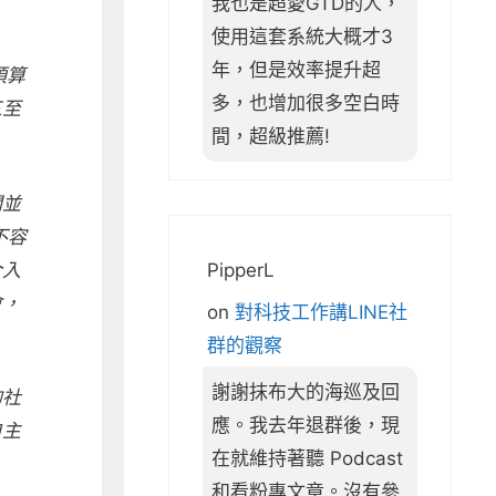
我也是超愛GTD的人，
使用這套系統大概才3
年，但是效率提升超
預算
多，也增加很多空白時
三至
間，超級推薦!
關並
不容
PipperL
介入
會，
on
對科技工作講LINE社
群的觀察
謝謝抹布大的海巡及回
的社
應。我去年退群後，現
自主
在就維持著聽 Podcast
和看粉專文章。沒有參