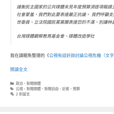
諸衡民主國家的公共媒體未見年度預算須逐項報請
社會蒙羞，我們對此要表達嚴正抗議。 我們呼籲
世委員、立法院國民黨黨團表達您的不滿，別讓林
台灣媒體觀察教育基金會、媒體改造學社
我在讀關魚整理的《
公視有話好說討論公視危機（文字
閱讀全文
分
政治
、
新聞媒體
類
標
公視
、
新聞媒體
、
新聞自由
、
記者
、
預算
籤
2 則留言