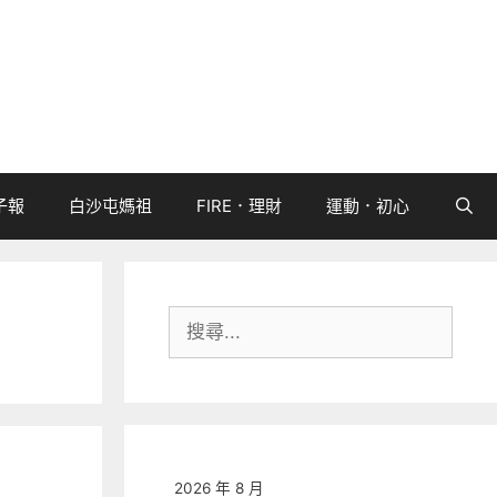
子報
白沙屯媽祖
FIRE．理財
運動．初心
搜
尋:
2026 年 8 月