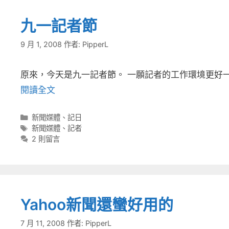
九一記者節
9 月 1, 2008
作者:
PipperL
原來，今天是九一記者節。 一願記者的工作環境更好一
閱讀全文
分
新聞媒體
、
記日
類
標
新聞媒體
、
記者
籤
2 則留言
Yahoo新聞還蠻好用的
7 月 11, 2008
作者:
PipperL