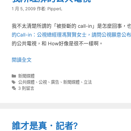
1 月 5, 2009
作者:
PipperL
我不太清楚所謂的「被掛斷的 call-in」是怎麼回事，
的Call-in：公視總經理馮賢賢女士，請問公視願意
的公共電視，和 How好像是很不一樣啊。
閱讀全文
分
新聞媒體
類
標
公共媒體
、
公視
、
廣告
、
新聞媒體
、
立法
籤
3 則留言
誰才是真．記者?