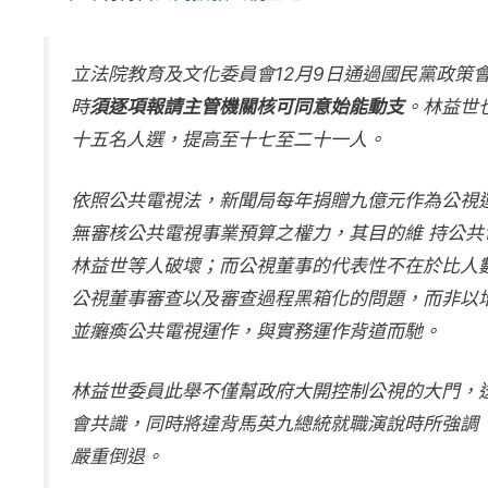
立法院教育及文化委員會12月9日通過國民黨政策
時
須逐項報請主管機關核可同意始能動支
。林益世
十五名人選，提高至十七至二十一人。
依照公共電視法，新聞局每年捐贈九億元作為公視
無審核公共電視事業預算之權力，其目的維 持公
林益世等人破壞；而公視董事的代表性不在於比人
公視董事審查以及審查過程黑箱化的問題，而非以
並癱瘓公共電視運作，與實務運作背道而馳。
林益世委員此舉不僅幫政府大開控制公視的大門，
會共識，同時將違背馬英九總統就職演說時所強調
嚴重倒退。