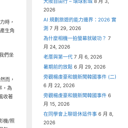
大阪自由行 – 環球影城
8 月 3,
2026
AI 規劃旅遊的能力邊界：2026 實
權力時，
測
7 月 29, 2026
體產生角
為什麼相機一拍螢幕就破功？
7
月 24, 2026
我們坐
老厝與第一代
7 月 6, 2026
暑期前的放鬆
6 月 29, 2026
旁觀楊虔豪和鏡新聞韓國事件 (二)
。然而，
6 月 22, 2026
率，為
旁觀楊虔豪和鏡新聞韓國事件
6
風收著
月 15, 2026
在同學會上聊退休這件事
6 月 8,
影機/照
2026