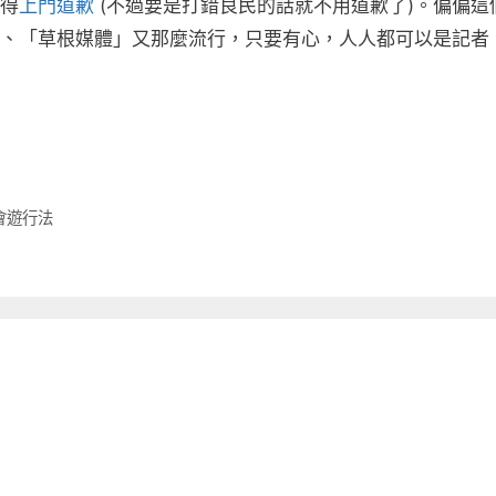
得
上門道歉
(不過要是打錯良民的話就不用道歉了)。偏偏這
、「草根媒體」又那麼流行，只要有心，人人都可以是記者
會遊行法