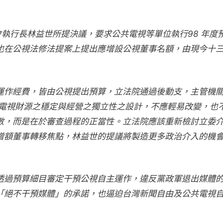
會執行長林益世所提決議，要求公共電視等單位執行98 年度
也在公視法修法提案上提出應增設公視董事名額，由現今十
運作經費，皆由公視提出預算，立法院通過後動支，主管機
共電視財源之穩定與經營之獨立性之設計，不應輕易改變，也
數，而是在於審查過程的正當性。立法院應該重新檢討立委
增額董事轉移焦點，林益世的提議將製造更多政治介入的機
透過預算細目審定干預公視自主運作，違反黨政軍退出媒體
「絕不干預媒體」的承諾，也逼迫台灣新聞自由及公共電視