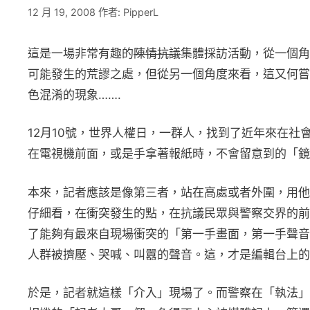
12 月 19, 2008
作者:
PipperL
這是一場非常有趣的
陳情抗議
集體採訪活動，從一個角
可能發生的荒謬之處，但從另一個角度來看，這又何嘗
色混淆的現象…….
12月10號，世界人權日，一群人，找到了近年來在
在電視機前面，或是手拿著報紙時，不會留意到的「鏡
本來，記者應該是像第三者，站在高處或者外圍，用他們可以
仔細看，在衝突發生的點，在抗議民眾與警察交界的前
了能夠有最來自現場衝突的「第一手畫面，第一手聲音
人群被擠壓、哭喊、叫囂的聲音。這，才是編輯台上的
於是，記者就這樣「介入」現場了。而警察在「執法」