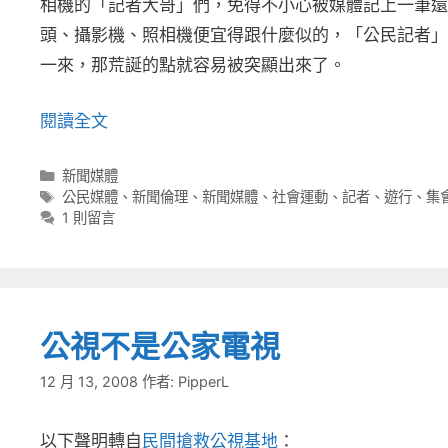
相機的「記者大哥」們，免得不小心被媒體記上一筆還
頭、攝影機、照相機便宜得跟什麼似的，「公民記者」
一來，那荒誕的點就容易被突顯出來了。
閱讀全文
分
新聞媒體
類
標
公民媒體
、
新聞倫理
、
新聞媒體
、
社會運動
、
記者
、
遊行
、
集
籤
1 則留言
公視不是公家電視
12 月 13, 2008
作者:
PipperL
以下聲明轉自
民間搶救公視基地
：