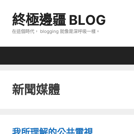
跳
至
終極邊疆 BLOG
主
要
在這個時代， blogging 就像是深呼吸一樣。
內
容
新聞媒體
我所理解的公共電視