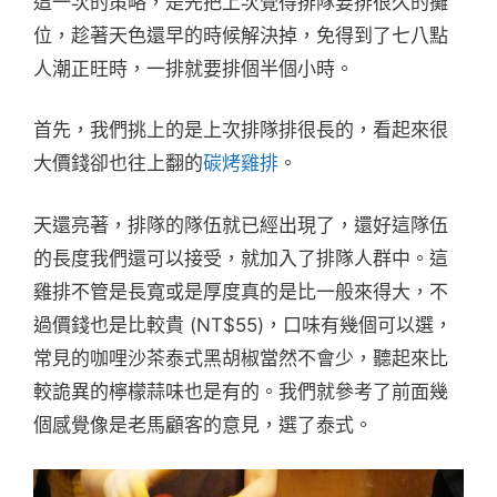
這一次的策略，是先把上次覺得排隊要排很久的攤
位，趁著天色還早的時候解決掉，免得到了七八點
人潮正旺時，一排就要排個半個小時。
首先，我們挑上的是上次排隊排很長的，看起來很
大價錢卻也往上翻的
碳烤雞排
。
天還亮著，排隊的隊伍就已經出現了，還好這隊伍
的長度我們還可以接受，就加入了排隊人群中。這
雞排不管是長寬或是厚度真的是比一般來得大，不
過價錢也是比較貴 (NT$55)，口味有幾個可以選，
常見的咖哩沙茶泰式黑胡椒當然不會少，聽起來比
較詭異的檸檬蒜味也是有的。我們就參考了前面幾
個感覺像是老馬顧客的意見，選了泰式。