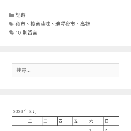
分
記遊
類
標
夜市
、
櫥窗滷味
、
瑞豐夜市
、
高雄
籤
10 則留言
搜
尋:
2026 年 8 月
一
二
三
四
五
六
日
1
2