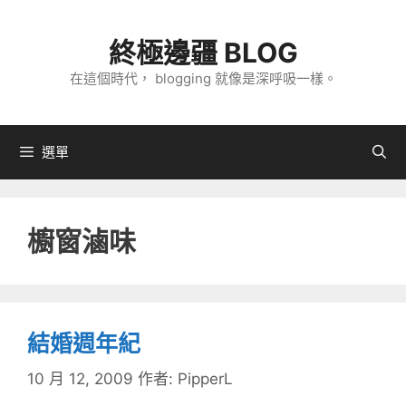
跳
至
終極邊疆 BLOG
主
在這個時代， blogging 就像是深呼吸一樣。
要
內
容
選單
櫥窗滷味
結婚週年紀
10 月 12, 2009
作者:
PipperL