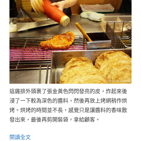
這雞排外頭裹了張金黃色閃閃發亮的皮，炸起來後
浸了一下較為深色的醬料，然後再放上烤網稍作烘
烤。烘烤的時間並不長，感覺只是讓醬料的香味散
發出來，最後再剪開裝袋，拿給顧客。
閱讀全文