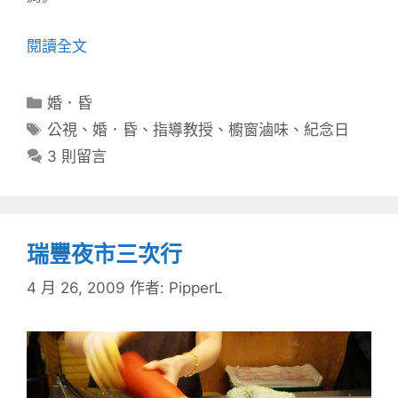
閱讀全文
分
婚．昏
類
標
公視
、
婚．昏
、
指導教授
、
櫥窗滷味
、
紀念日
籤
3 則留言
瑞豐夜市三次行
4 月 26, 2009
作者:
PipperL