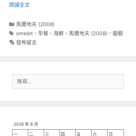
閱讀全文
分
馬爾地夫 (2008)
類
標
omelet
、
早餐
、
海鮮
、
馬爾地夫 (2008)
、
龍蝦
籤
發佈留言
搜
尋:
2026 年 8 月
一
二
三
四
五
六
日