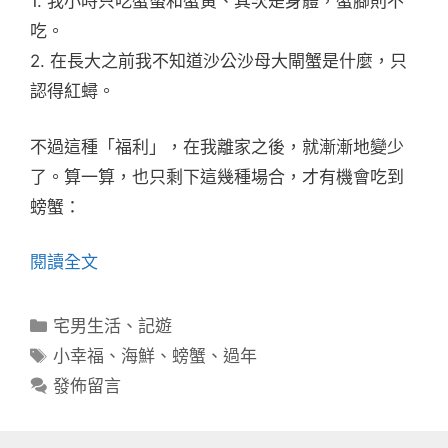
1. 我小時只吃蟹螫和蟹黃、其次是身體，蟹腳則不
吃。
2. 在長大之前我不知道沙公沙母大閘蟹是什麼，只
認得紅蟳。
不過這種「福利」，在我離家之後，就漸漸地變少
了。算一算，也只剩下這幾種場合，才有機會吃到
螃蟹：
閱讀全文
分
宅男生活
、
記遊
類
標
小幸福
、
海鮮
、
螃蟹
、
過年
籤
發佈留言