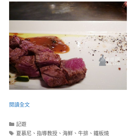
閱讀全文
分
記遊
類
標
夏慕尼
、
指導教授
、
海鮮
、
牛排
、
鐵板燒