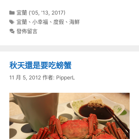
分
宜蘭 ('05, '13, 2017)
類
標
宜蘭
、
小幸福
、
度假
、
海鮮
籤
發佈留言
秋天還是要吃螃蟹
11 月 5, 2012
作者:
PipperL