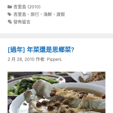
分
峇里島 (2010)
類
標
峇里島
、
旅行
、
海鮮
、
渡假
籤
發佈留言
[過年] 年菜還是思鄉菜?
2 月 28, 2010
作者:
PipperL