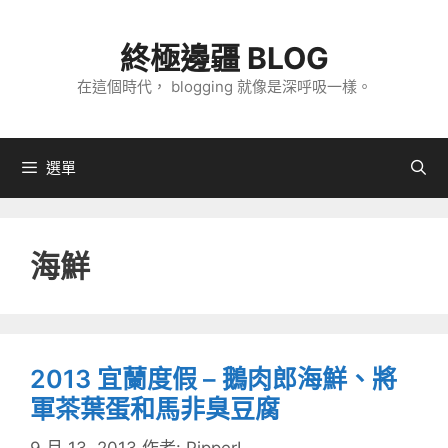
跳
至
終極邊疆 BLOG
主
在這個時代， blogging 就像是深呼吸一樣。
要
內
容
選單
海鮮
2013 宜蘭度假 – 鵝肉郎海鮮、將
軍茶葉蛋和馬非臭豆腐
9 月 13, 2013
作者:
PipperL