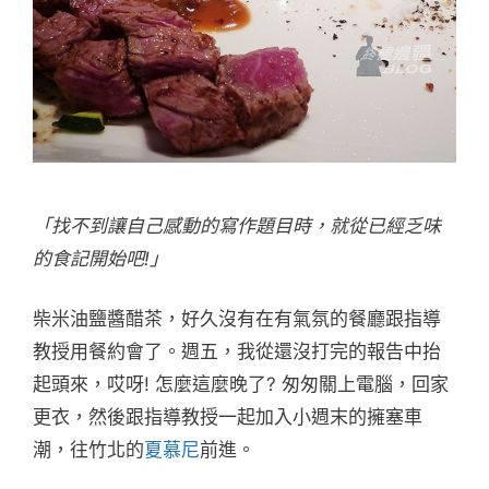
「找不到讓自己感動的寫作題目時，就從已經乏味
的食記開始吧!」
柴米油鹽醬醋茶，好久沒有在有氣氛的餐廳跟指導
教授用餐約會了。週五，我從還沒打完的報告中抬
起頭來，哎呀! 怎麼這麼晚了? 匆匆關上電腦，回家
更衣，然後跟指導教授一起加入小週末的擁塞車
潮，往竹北的
夏慕尼
前進。