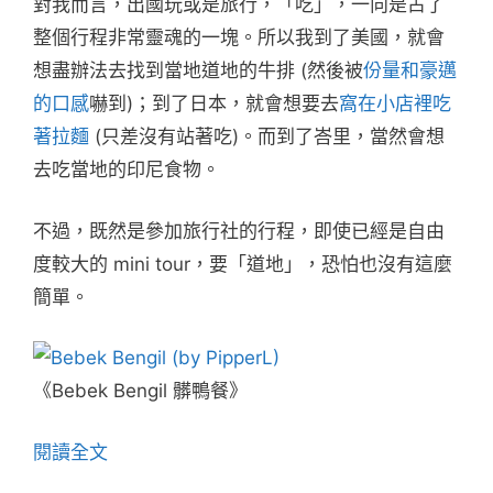
對我而言，出國玩或是旅行，「吃」，一向是占了
整個行程非常靈魂的一塊。所以我到了美國，就會
想盡辦法去找到當地道地的牛排 (然後被
份量和豪邁
的口感
嚇到)；到了日本，就會想要去
窩在小店裡吃
著拉麵
(只差沒有站著吃)。而到了峇里，當然會想
去吃當地的印尼食物。
不過，既然是參加旅行社的行程，即使已經是自由
度較大的 mini tour，要「道地」，恐怕也沒有這麼
簡單。
《Bebek Bengil 髒鴨餐》
閱讀全文