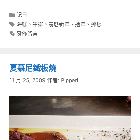
分
記日
類
標
海鮮
、
牛排
、
農曆新年
、
過年
、
鄉愁
籤
發佈留言
夏慕尼鐵板燒
11 月 25, 2009
作者:
PipperL