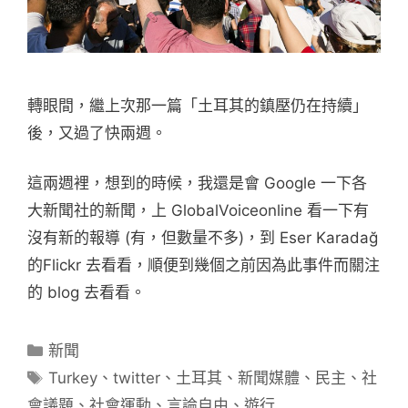
轉眼間，繼上次那一篇「土耳其的鎮壓仍在持續」
後，又過了快兩週。
這兩週裡，想到的時候，我還是會 Google 一下各
大新聞社的新聞，上 GlobalVoiceonline 看一下有
沒有新的報導 (有，但數量不多)，到 Eser Karadağ
的Flickr 去看看，順便到幾個之前因為此事件而關注
的 blog 去看看。
分
新聞
類
標
Turkey
、
twitter
、
土耳其
、
新聞媒體
、
民主
、
社
籤
會議題
、
社會運動
、
言論自由
、
遊行