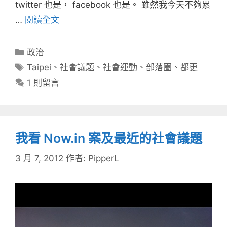
twitter 也是， facebook 也是。 雖然我今天不夠累
…
閱讀全文
分
政治
類
標
Taipei
、
社會議題
、
社會運動
、
部落圈
、
都更
籤
1 則留言
我看 Now.in 案及最近的社會議題
3 月 7, 2012
作者:
PipperL