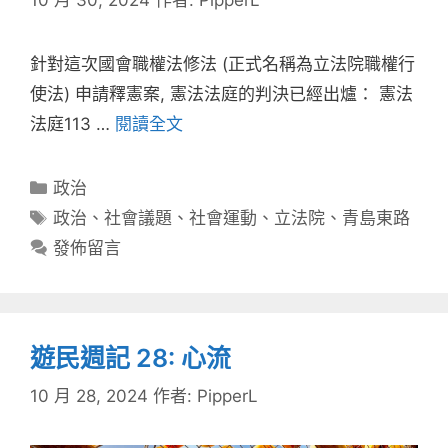
針對這次國會職權法修法 (正式名稱為立法院職權行
使法) 申請釋憲案, 憲法法庭的判決已經出爐： 憲法
法庭113 …
閱讀全文
分
政治
類
標
政治
、
社會議題
、
社會運動
、
立法院
、
青島東路
籤
發佈留言
遊民週記 28: 心流
10 月 28, 2024
作者:
PipperL