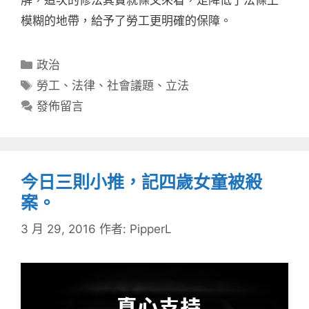
模糊的地帶，給予了勞工更明確的保障。
分
政治
類
標
勞工
、
法律
、
社會議題
、
立法
籤
發佈留言
今日三則小推，記四歲女童被殺
案。
3 月 29, 2016
作者:
PipperL