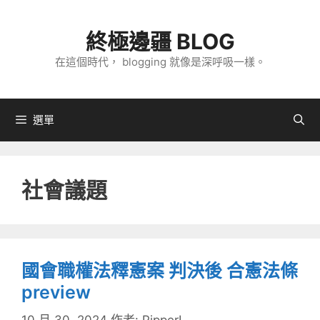
跳
至
終極邊疆 BLOG
主
在這個時代， blogging 就像是深呼吸一樣。
要
內
容
選單
社會議題
國會職權法釋憲案 判決後 合憲法條
preview
10 月 30, 2024
作者:
PipperL