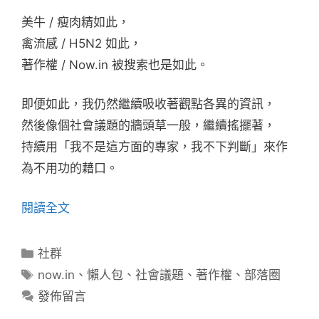
美牛 / 瘦肉精如此，
禽流感 / H5N2 如此，
著作權 / Now.in 被搜索也是如此。
即便如此，我仍然繼續吸收著觀點各異的資訊，
然後像個社會議題的牆頭草一般，繼續搖擺著，
持續用「我不是這方面的專家，我不下判斷」來作
為不用功的藉口。
閱讀全文
分
社群
類
標
now.in
、
懶人包
、
社會議題
、
著作權
、
部落圈
籤
發佈留言