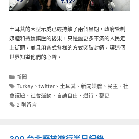
土耳其的大型示威已經持續了兩個星期，政府管制
媒體和持續鎮壓的後果，只是讓更多不滿的人民走
上街頭，並且用各式各樣的方式突破封鎖，讓這個
世界知道他們的心聲。
分
新聞
類
標
Turkey
、
twitter
、
土耳其
、
新聞媒體
、
民主
、
社
籤
會議題
、
社會運動
、
言論自由
、
遊行
、
都更
2 則留言
309 台北廢核遊行半日紀錄