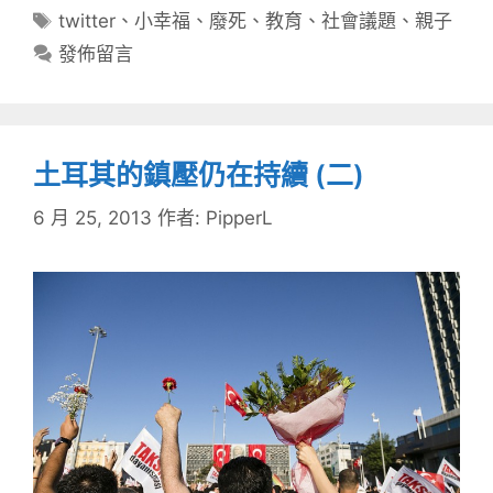
類
標
twitter
、
小幸福
、
廢死
、
教育
、
社會議題
、
親子
籤
發佈留言
土耳其的鎮壓仍在持續 (二)
6 月 25, 2013
作者:
PipperL