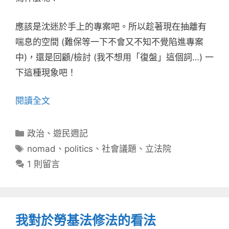
應該是沈迷於手上的專案吧。所以趁著現在抽離有
喘息的空間 (難保等一下不會又不知不覺陷進專案
中)，還是回顧/檢討 (我不想用「復盤」這個詞…) 一
下這種現象吧！
閱讀全文
分
政治
、
遊民週記
類
標
nomad
、
politics
、
社會議題
、
立法院
籤
1 則留言
我對於勞基法修法的看法