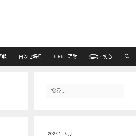
子報
白沙屯媽祖
FIRE．理財
運動．初心
搜
尋:
2026 年 8 月