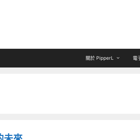
關於 PipperL
電
的未來