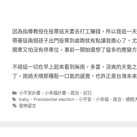
因為指導教授在投票這天要去打工賺錢，所以我這一天
帶著這兩個孩子出門投票到處跑就有點讓我擔心了。尤
開車又怕沒有停車位，事前一開始還想了蠻多的應變方
不過這一切在早上起來看到無雨，多雲，涼爽的天氣之
了。雨過天晴那種鬆一口氣的感覺，也許正是台灣未來
分
小平安計畫
、
小幸福計畫
、
政治
、
記日
類
標
baby
、
Presidential election
、
小平安
、
小幸福
、
政治
、
總統
籤
發佈留言