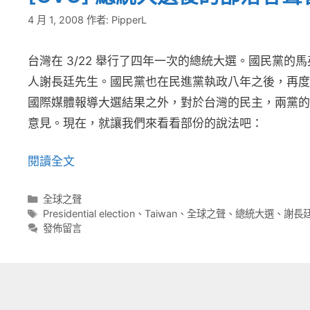
4 月 1, 2008
作者:
PipperL
台灣在 3/22 舉行了四年一次的總統大選。國民黨
人謝長廷先生。國民黨也在民進黨執政八年之後，再度
國際媒體報導大選結果之外，對於台灣的民主，兩黨的
意見。現在，就讓我們來看看部份的說法吧：
閱讀全文
分
全球之聲
類
標
Presidential election
、
Taiwan
、
全球之聲
、
總統大選
、
謝長
籤
發佈留言