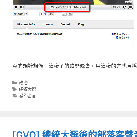
真的想難想像，這樣子的造勢晚會，用這樣的方式直播，會
分
政治
類
標
總統大選
籤
發佈留言
[GVO] 總統大選後的部落客聲