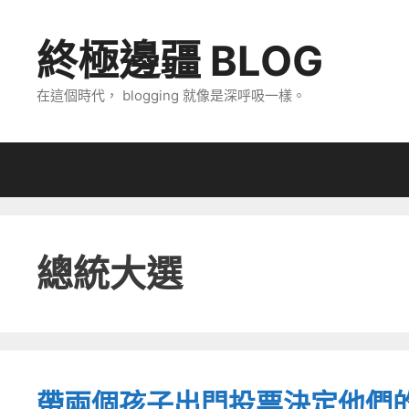
跳
至
終極邊疆 BLOG
主
要
在這個時代， blogging 就像是深呼吸一樣。
內
容
總統大選
帶兩個孩子出門投票決定他們