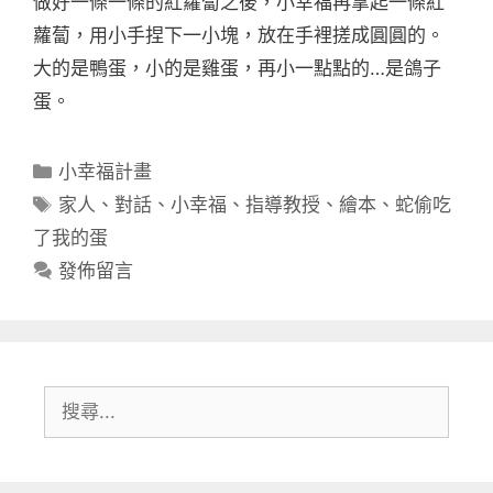
做好一條一條的紅蘿蔔之後，小幸福再拿起一條紅
蘿蔔，用小手捏下一小塊，放在手裡搓成圓圓的。
大的是鴨蛋，小的是雞蛋，再小一點點的…是鴿子
蛋。
分
小幸福計畫
類
標
家人
、
對話
、
小幸福
、
指導教授
、
繪本
、
蛇偷吃
籤
了我的蛋
發佈留言
搜
尋: