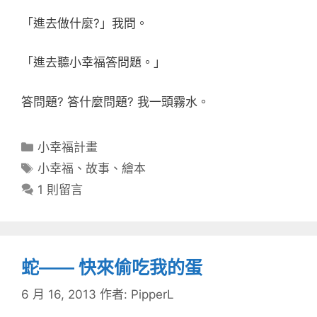
「進去做什麼?」我問。
「進去聽小幸福答問題。」
答問題? 答什麼問題? 我一頭霧水。
分
小幸福計畫
類
標
小幸福
、
故事
、
繪本
籤
1 則留言
蛇—— 快來偷吃我的蛋
6 月 16, 2013
作者:
PipperL