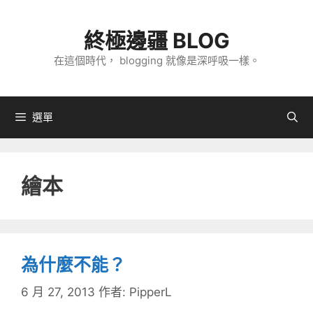
跳
至
終極邊疆 BLOG
主
在這個時代， blogging 就像是深呼吸一樣。
要
內
容
選單
繪本
為什麼不能？
6 月 27, 2013
作者:
PipperL